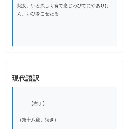
此女。いと久しく有て念じわびてにやありけ
ん。いひをこせたる

現代語訳
          【右丁】

（第十八段、続き）
