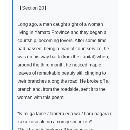
【Section 20】

Long ago, a man caught sight of a woman 
living in Yamato Province and they began a 
courtship, becoming lovers. After some time 
had passed, being a man of court service, he 
was on his way back (from the capital) when, 
around the third month, he noticed maple 
leaves of remarkable beauty still clinging to 
their branches along the road. He broke off a 
branch and, from the roadside, sent it to the 
woman with this poem:

*Kimi ga tame / taoreru eda wa / haru nagara / 
kaku koso aki no / momiji shi ni keri*

(This branch, broken off for your sake — 