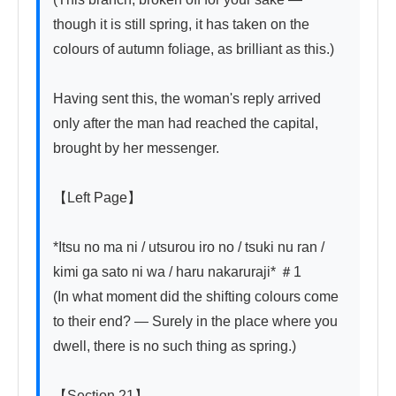
though it is still spring, it has taken on the 
colours of autumn foliage, as brilliant as this.)

Having sent this, the woman's reply arrived 
only after the man had reached the capital, 
brought by her messenger.

【Left Page】

*Itsu no ma ni / utsurou iro no / tsuki nu ran / 
kimi ga sato ni wa / haru nakaruraji* ＃1

(In what moment did the shifting colours come 
to their end? — Surely in the place where you 
dwell, there is no such thing as spring.)

【Section 21】
