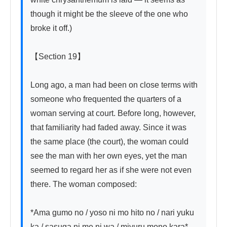
though it might be the sleeve of the one who 
broke it off.)

【Section 19】

Long ago, a man had been on close terms with 
someone who frequented the quarters of a 
woman serving at court. Before long, however, 
that familiarity had faded away. Since it was 
the same place (the court), the woman could 
see the man with her own eyes, yet the man 
seemed to regard her as if she were not even 
there. The woman composed:

*Ama gumo no / yoso ni mo hito no / nari yuku 
ka / sasuga ni me ni wa / miyuru mono kara*
