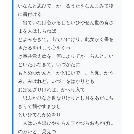
いなんと思ひて。かゝるうたをなんよみて物
に書付ける

　出ていなば心かるしといひやせん世の有さ
まを人はしらねば

とよみをきて。出ていにけり。此女かく書を
きたるをけしう心をくべ

き事共覚えぬを。何によりてかゝらんと。い
といたふなきて。いづかたに

もとめゆかんと。かどにいでゝ。と見。かう
み。みけれど。いづこをはかりとも

おぼえざりければ。かへり入て

　思ふかひなき世なりけりとし月をあだにち
ぎりて我やすまひし

といひてながめをり

　人はいさ思ひやすらん玉かづらおもかげに
のみいとゞ見えつゝ
