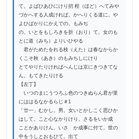
て。よばひあひにけり扨 程（ほど）へてみや

づかへする人成ければ。かへりくる道に。や
よひばかりにかえでの。もみぢ

の。いとをもしろきを折（おり）て。女のも
とに道（みち）よりいひやる

　君がためたをれる枝（えた）は春なからか
くこそ秋（あき）のもみちしにけり

とてやりたりければへんじは京にきつきてな
ん。もてきたりける

【左丁】

　いつのまにうつろふ色のつきぬらん君が里
にははるなかるらじ＃1

「廿一」むかし。男。女いとかしこく思ひか
はして。こと心なかりけり。さるをいか成

ことかありけん。いさゝか成事に付て。世の
中をうしとおもひて。出て
