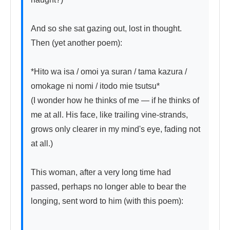
And so she sat gazing out, lost in thought. 
Then (yet another poem):

*Hito wa isa / omoi ya suran / tama kazura / 
omokage ni nomi / itodo mie tsutsu*

(I wonder how he thinks of me — if he thinks of 
me at all. His face, like trailing vine-strands, 
grows only clearer in my mind's eye, fading not 
at all.)

This woman, after a very long time had 
passed, perhaps no longer able to bear the 
longing, sent word to him (with this poem):
