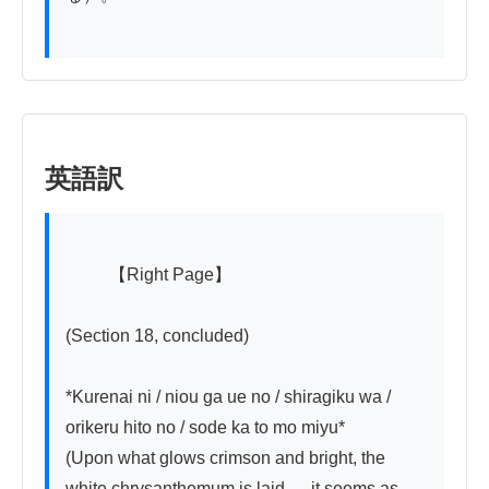
英語訳
          【Right Page】

(Section 18, concluded)

*Kurenai ni / niou ga ue no / shiragiku wa / 
orikeru hito no / sode ka to mo miyu*

(Upon what glows crimson and bright, the 
white chrysanthemum is laid — it seems as 