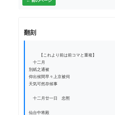
← 前のページ
翻刻
          【これより前は前コマと重複】

　十二月

別紙之通被

仰出候間早々上京被伺

天気可然存候事

　十二月廿一日　忠熈

仙台中将殿
