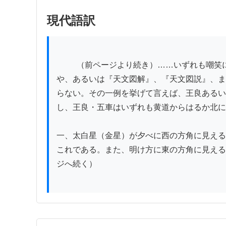
現代語訳
          （前ページより続き）……いずれも嘲笑に値する言説である。およそ天文学の書も、経学の書も、誤りや妄説の多いことは、『史記』の「天官書」
や、あるいは『天文図解』、『天文図説』、ま
らない。その一例を挙げて言えば、王良あるい
し、王良・五車はいずれも黄道からはるか北に
一、太白星（金星）が夕べに西の方角に見える
これである。また、明け方に東の方角に見える
ジへ続く）
