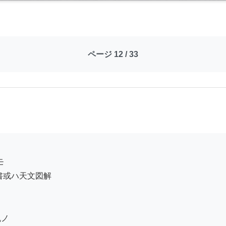
ページ 12 / 33
或ハ天文図解

ノ
