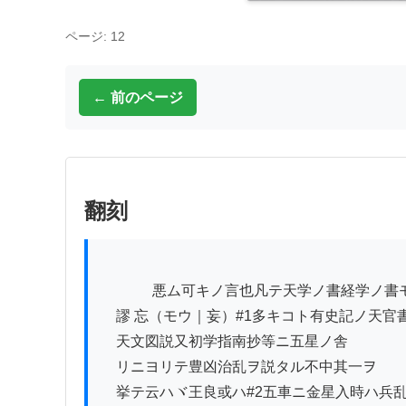
ページ: 12
← 前のページ
翻刻
          　悪ム可キノ言也凡テ天学ノ書経学ノ書モ

　謬 忘（モウ｜妄）#1多キコト有史記ノ天官書
　天文図説又初学指南抄等ニ五星ノ舎

　リニヨリテ豊凶治乱ヲ説タル不中其一ヲ

　挙テ云ハヾ王良或ハ#2五車ニ金星入時ハ兵乱