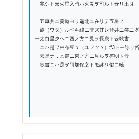
　兆シト云火星入時ハ火災ヲ司ルト云リ王良

　五車共ニ黄道ヨリ遥北ニ在リテ五星ノ

　旋（ワタ）ルベキ緯ニ非ズ其レ皆共ニ笑ニ堪
一太白星夕ヘニ西ノ方ニ見ヲ長庚ト云歌書

　ニハ是ヲ由布豆々（ユフツヽ）#3トモ詠リ俗
　云是ナリ又晨ニ東ノ方ニ見ルヲ啓明ト云

　歌書ニハ是ヲ阿加保之トモ詠リ俗ニ暁
