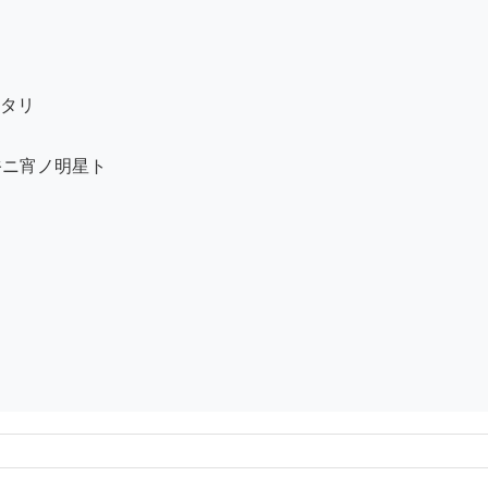
タリ

ニ宵ノ明星ト
