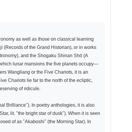
i (Records of the Grand Historian), or in works 
Astronomy), and the Shogaku Shinan Shō (A 
on which lunar mansions the five planets occupy—
ers Wangliang or the Five Chariots, it is an 
Chariots lie far to the north of the ecliptic, 
serving of ridicule.

Brilliance"). In poetry anthologies, it is also 
 lit. "the bright star of dusk"). When it is seen 
osed of as "Akaboshi" (the Morning Star). In 