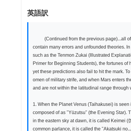
英語訳
          (Continued from the previous page)...all of them are utterances worthy of ridicule. In general, books on astronomy as well as those on classical learning 
contain many errors and unfounded theories. In t
such as the Tenmon Zukai (Illustrated Explanat
Primer for Beginning Students), the fortunes of
yet these predictions also fail to hit the mark. T
omen of military strife, and when Mars enters the
and are not within the latitudinal range through w
1. When the Planet Venus (Taihakusei) is seen in 
composed of as "Yūzutsu" (the Evening Star). This
in the eastern sky at dawn, it is called Keimei 
common parlance, it is called the "Akatsuki no..