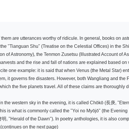
he "Tianguan Shu" (Treatise on the Celestial Offices) in the Shij
ion of Astronomy), the Tenmon Zusetsu (Illustrated Account of 
 harvests and the rise and fall of nations are explained based 
o cite one example: it is said that when Venus (the Metal Star) ent
m, it governs fire disasters. However, both Wangliang and the Five 
hich the five planets travel. All of these claims are thoroughly de
the western sky in the evening, it is called Chōkō (長庚, "Eternal 
 is what is commonly called the "Yoi no Myōjō" (the Evening Star,
(啓明, "Herald of the Dawn"). In poetry anthologies, it is also comp
.(continues on the next page)
