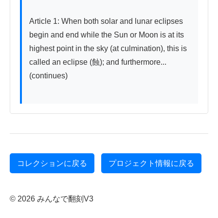
Article 1: When both solar and lunar eclipses 
begin and end while the Sun or Moon is at its 
highest point in the sky (at culmination), this is 
called an eclipse (蝕); and furthermore... 
(continues)

コレクションに戻る
プロジェクト情報に戻る
© 2026 みんなで翻刻V3