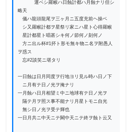
          　運ベシ羅睺ハ日蝕計都ハ月蝕ナリ但シ
略天

　儀ハ龍頭龍尾ヲ三ヶ月ニ五度充前ヘ操ベ

　シ又羅睺計都ヲ星祭リ家ニハ星ト心得羅睺

　星計都星ト唱甚シキ何ノ節何ノ刻何ノ

　方ニ出ル杯#1抔ト形モ無キ物ニ名ヲ附愚人
ヲ惑ス

　忘#2談笑ニ堪タリ

一日蝕は日月同度ヲ行地ヨリ見ル時ハ日ノ下

　ニ月有テ日ノ光ヲ掩ナリ

一月蝕ハ日月相望ミ中ニ地球有テ日ノ光ヲ

　隔テ月ヲ照ス事不能ナリ月星トモニ自光

　無シ日ノ光ヲ受テ輝也

一日月共ニ中天ニテ闕中天ニテ終ヲ蝕ト云又
