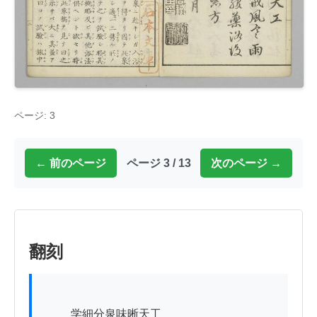
ページ: 3
← 前のページ
ページ 3 / 13
次のページ →
翻刻
          学細分泉味晰天工
