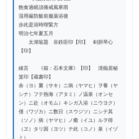
飽食過眠須痛戒風寒雨

湿用厳防飯前服薬浴後

歩此是浴時喫緊方

明治七年夏五月

　　太湖翁題　谷鉄臣印【印】　剣胆琴心
【印】

緒言　　《箱：石本文庫》【印】　清痴居秘
笈印【蔵書印】

余（ヨ）曩（サキ）ニ病（ヤマヒ）ヲ養（ヤ
シナ）フテ熱海（アタミ）ノ温泉（オンセ
ン）ニ赴（オモム）キシガ入浴（ニウヨク）

僅（ワヅカ）ニ数日（スウジツ）ニシテ其
（ソノ）病（ヤマヒ）ノ癒（イユ）ルヲ得
（ヱ）タリ因（ヨツ）テ此（コノ）泉（イヅ
ミ）
