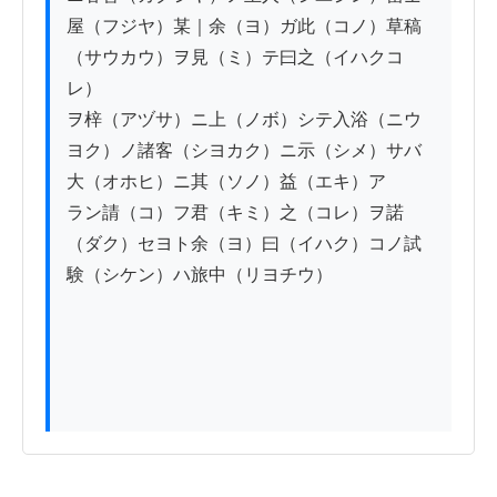
屋（フジヤ）某｜余（ヨ）ガ此（コノ）草稿
（サウカウ）ヲ見（ミ）テ曰之（イハクコ
レ）

ヲ梓（アヅサ）ニ上（ノボ）シテ入浴（ニウ
ヨク）ノ諸客（シヨカク）ニ示（シメ）サバ
大（オホヒ）ニ其（ソノ）益（エキ）ア

ラン請（コ）フ君（キミ）之（コレ）ヲ諾
（ダク）セヨト余（ヨ）曰（イハク）コノ試
験（シケン）ハ旅中（リヨチウ）
