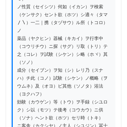
ノ性質（セイシツ）何如（イカン）ヲ検索
（ケンサク）セント欲（ホツ）シ適々（タマ
〳〵）一二｜携（タヅサウ）ル所（トコロ）
ノ

薬品（ヤクヒン）器械（キカイ）ヲ行李中
（コウリチウ）ニ探（サグ）リ取（トリ）テ
之（コレ）ヲ試験（シケン）シ略（ホヾ）其
（ソノ）

成分（セイブン）ヲ知（シ）レリ乃（スナ
ハ）チ此（コノ）試験（シケン）ノ概略（ヲ
ウムネ）及（オヨ）ビ其他（ソノタ）浴法
（ヨクハフ）

効験（カウゲン）等（トウ）ヲ手録（シユロ
ク）シ以（モツ）テ後考（コウカウ）ニ供
（ソナ）ヘント欲（ホツ）セリ時（トキ）

ニ客舎（カクシヤ）ノ主人（シユジン）冨士