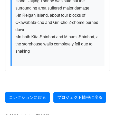
Isobe Daijingu shrine was safe but the 
surrounding area suffered major damage

○In Reigan Island, about four blocks of 
Okawabata-cho and Gin-cho 2-chome burned 
down

○In both Kita-Shinbori and Minami-Shinbori, all 
the storehouse walls completely fell due to 
shaking

コレクションに戻る
プロジェクト情報に戻る