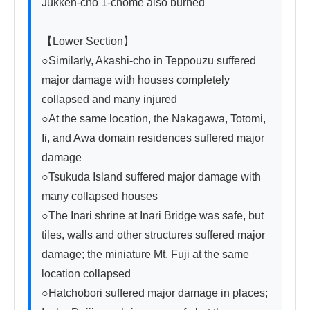
Jukken-cho 1-chome also burned

【Lower Section】

○Similarly, Akashi-cho in Teppouzu suffered 
major damage with houses completely 
collapsed and many injured

○At the same location, the Nakagawa, Totomi, 
Ii, and Awa domain residences suffered major 
damage

○Tsukuda Island suffered major damage with 
many collapsed houses

○The Inari shrine at Inari Bridge was safe, but 
tiles, walls and other structures suffered major 
damage; the miniature Mt. Fuji at the same 
location collapsed

○Hatchobori suffered major damage in places; 