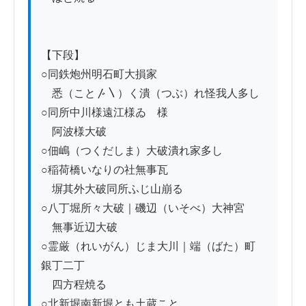
【下段】

○同鉄炮州明石町大損家

　悉（こと〴〵）く潰（つぶ）れ怪我人多し

○同所中川様遠江様ゐゝ様

　阿波様大破

○佃嶋（つくだしま）大破潰れ家多し

○稲荷橋いなりの社無事瓦

　塀其外大破同所ふじ山崩る

○八丁堀所々大破｜磯辺（いそべ）大神宮

　無事近辺大破

○霊厳（れいがん）じま大川｜端（ばた）町 
銀丁二丁

　四方程焼る

○北新堀南新堀とも土蔵こと
