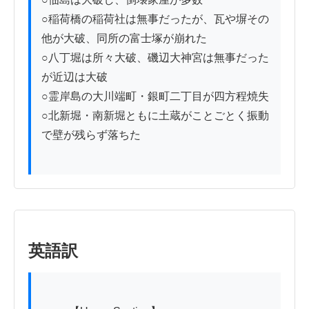
○稲荷橋の稲荷社は無事だったが、瓦や塀その
他が大破、同所の富士塚が崩れた

○八丁堀は所々大破、磯辺大神宮は無事だった
が近辺は大破

○霊岸島の大川端町・銀町二丁目が四方程焼失

○北新堀・南新堀ともに土蔵がことごとく振動
で壁が残らず落ちた

英語訳