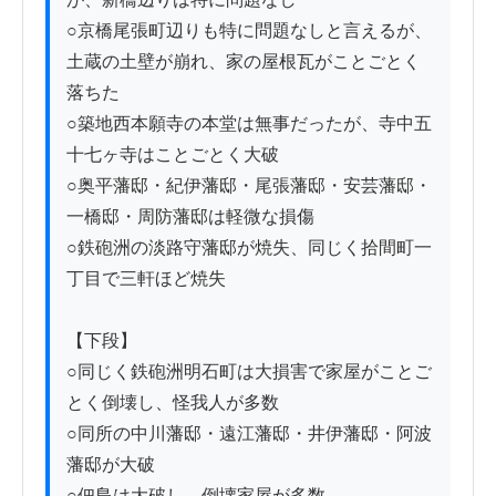
○京橋尾張町辺りも特に問題なしと言えるが、
土蔵の土壁が崩れ、家の屋根瓦がことごとく
落ちた

○築地西本願寺の本堂は無事だったが、寺中五
十七ヶ寺はことごとく大破

○奥平藩邸・紀伊藩邸・尾張藩邸・安芸藩邸・
一橋邸・周防藩邸は軽微な損傷

○鉄砲洲の淡路守藩邸が焼失、同じく拾間町一
丁目で三軒ほど焼失

【下段】

○同じく鉄砲洲明石町は大損害で家屋がことご
とく倒壊し、怪我人が多数

○同所の中川藩邸・遠江藩邸・井伊藩邸・阿波
藩邸が大破

○佃島は大破し、倒壊家屋が多数
