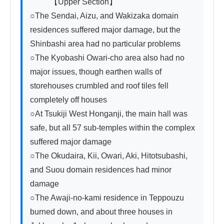
          【Upper Section】

○The Sendai, Aizu, and Wakizaka domain 
residences suffered major damage, but the 
Shinbashi area had no particular problems

○The Kyobashi Owari-cho area also had no 
major issues, though earthen walls of 
storehouses crumbled and roof tiles fell 
completely off houses

○At Tsukiji West Honganji, the main hall was 
safe, but all 57 sub-temples within the complex 
suffered major damage

○The Okudaira, Kii, Owari, Aki, Hitotsubashi, 
and Suou domain residences had minor 
damage

○The Awaji-no-kami residence in Teppouzu 
burned down, and about three houses in 