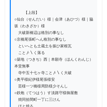
          【上段】

○仙台（せんだい）様｜会津（あひづ）様｜脇
坂（わきざか）様

　大破新橋辺は格別の事なし

○京橋尾張町へん格別の事なし

　といへとも土蔵土を振ひ家根瓦

　こと〴〵く落る

○築地（つきぢ）西｜本願寺（ほんくわんじ）
本堂無事

　寺中五十七ヶ寺こと〴〵く大破

○奥平様紀伊様尾張様安

　芸様一ツ橋様周防様少そんし

○鉄炮（てつはう）す淡路守様御屋敷

　焼同拾間町一丁に三けん

　ほと焼る
