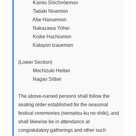
　　　Kamio Shichirōemon

　　　Tadaki Niuemon

　　　Abe Hanuemon

　　　Nakazawa Yohei

　　　Koike Hachiumon

　　　Katayori Izauemon

(Lower Section)

　　　Mochizuki Heibei

　　　Nagao Sōbei

The above-named persons shall follow the 
seating order established for the seasonal 
festival ceremonies (nensetsu-ku no shiki), and 
shall likewise be in attendance at 
congratulatory gatherings and other such 