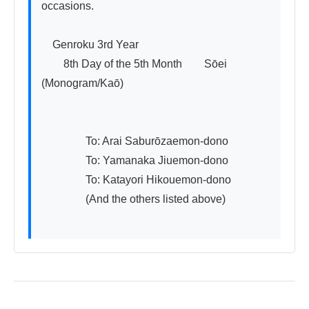
occasions.

　Genroku 3rd Year

　　8th Day of the 5th Month　　Sōei 
(Monogram/Kaō)

　　　　To: Arai Saburōzaemon-dono

　　　　To: Yamanaka Jiuemon-dono

　　　　To: Katayori Hikouemon-dono

　　　　(And the others listed above)
