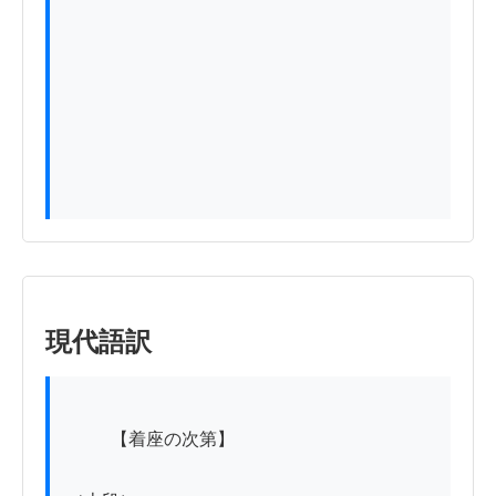
現代語訳
          【着座の次第】
