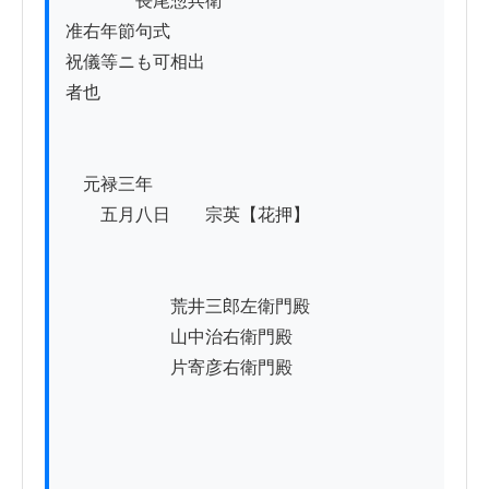
　　　　長尾惣兵衛

准右年節句式

祝儀等ニも可相出

者也

　元禄三年

　　五月八日　　宗英【花押】

　　　　　　荒井三郎左衛門殿

　　　　　　山中治右衛門殿

　　　　　　片寄彦右衛門殿
