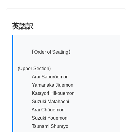
英語訳
          【Order of Seating】

(Upper Section)

　　　Arai Saburōemon

　　　Yamanaka Jiuemon

　　　Katayori Hikouemon

　　　Suzuki Matahachi

　　　Arai Chōuemon

　　　Suzuki Youemon

　　　Tsunami Shunryō
