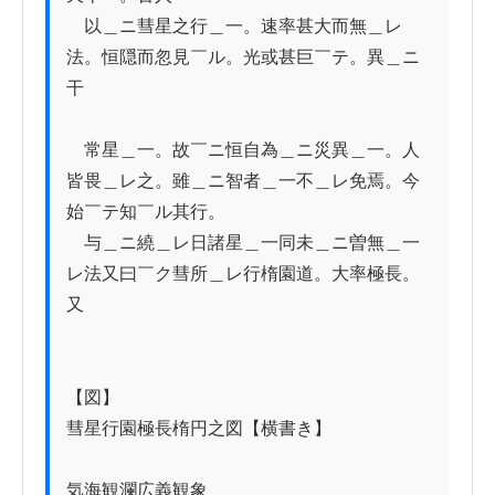
　以＿ニ彗星之行＿一。速率甚大而無＿レ
法。恒隠而忽見￣ル。光或甚巨￣テ。異＿ニ
干

　常星＿一。故￣ニ恒自為＿ニ災異＿一。人
皆畏＿レ之。雖＿ニ智者＿一不＿レ免焉。今
始￣テ知￣ル其行。

　与＿ニ繞＿レ日諸星＿一同未＿ニ曽無＿一
レ法又曰￣ク彗所＿レ行楕園道。大率極長。
又

【図】

彗星行園極長楕円之図【横書き】

気海観瀾広義観象
