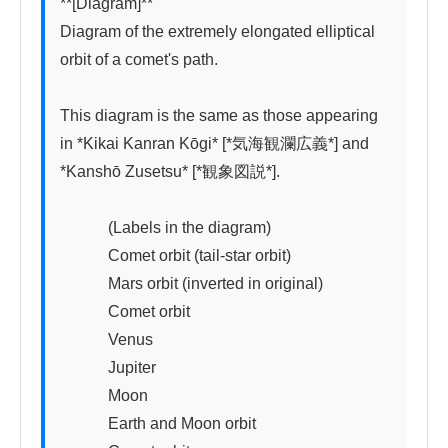
**[Diagram]**

Diagram of the extremely elongated elliptical 
orbit of a comet's path.

This diagram is the same as those appearing 
in *Kikai Kanran Kōgi* [*気海観瀾広義*] and 
*Kanshō Zusetsu* [*観象図説*].

　　　(Labels in the diagram)

　　　Comet orbit (tail-star orbit)

　　　Mars orbit (inverted in original)

　　　Comet orbit

　　　Venus

　　　Jupiter

　　　Moon

　　　Earth and Moon orbit
