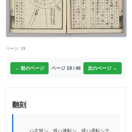
ページ: 19
← 前のページ
ページ 19 / 46
次のページ →
翻刻
          ハ左旋シ。或ハ速転シ。或ハ遅転シテ。