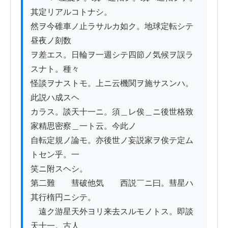
其定リアルコトナシ。

然ヲ今碓車ノ止ラサルカ如ク。地球定転シテ
昼夜ノ刻数

ヲ差エス。日輪ヲ一週シテ四節ノ気候ヲ誤ラ
スナト。種々

怪談ヲナストモ。上ニ云機関ヲ施サスンハ。
此説ハ成スヘ

カラス。談天十一ニ。須＿レ俟＿ニ後世格致
家精思密察＿一ト云。今此ノ

自転定規ノ論モ。亦後世ノ妄説家ヲ俟テ定ム
トセン乎。一

笑ニ附スヘシ。

第二難　　彗破他気　　西説￣ニ曰。彗星ハ
其行楕円ニシテ。

　遠ク游星天外ヨリ来去スルモノトス。即談
天十一。古人
