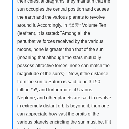
their celestial diagrams, they maintain that the 
sun occupies the central position and causes 
the earth and the various planets to revolve 
around it. Accordingly, in *談天* Volume Ten 
(leaf ten), it is stated: "Among all the 
perturbative forces received by the various 
moons, none is greater than that of the sun 
(meaning that although the stars mutually 
possess attractive forces, none can match the 
magnitude of the sun's)." Now, if the distance 
from the sun to Saturn is said to be 3,150 
trillion *ri*, and furthermore, if Uranus, 
Neptune, and other planets are said to revolve 
in extremely distant orbits beyond it, then one 
can appreciate how vast the orbits of the 
various planets encircling the sun must be. If it 