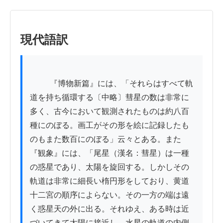
現代語訳
          『博物新篇』には、「それらはすべて軌
道を持ち循環する〔中略〕彗星の数は非常に
多く、古今において観測されたものは約八百
種にのぼる。画工がその形を絵に記録したも
のもまた数百にのぼる」云々とある。また
『観象』には、「尾星（漢名：彗星）は一種
の惑星であり、太陽を旋回する。しかしその
軌道は非常に細長い楕円形をしており、黄道
十二宮の順序によらない。その一方の端は遠
く惑星天の外に出る。それゆえ、ある時は近
づいてきて太陽に接近し、水星の軌道の内側