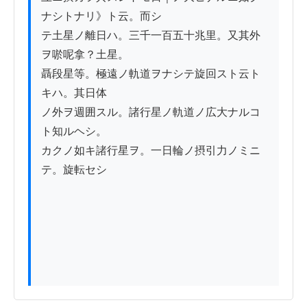
ナシトナリ》ト云。而シ

テ土星ノ離日ハ。三千一百五十兆里。又其外
ヲ唹呢拿？土星。

聶段星等。極遠ノ軌道ヲナシテ旋回スト云ト
キハ。其日体

ノ外ヲ週囲スル。諸行星ノ軌道ノ広大ナルコ
ト知ルヘシ。

カクノ如キ諸行星ヲ。一日輪ノ摂引力ノミニ
テ。旋転セシ
