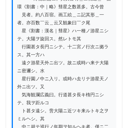
環《割書：中｜略》彗星之数甚多。古今曾

　見者。約八百宿。画工絵＿ニ記其形＿一
者。亦百数￣云＿云又観象曰￣ク尾

　星《割書：漢名｜彗星》ハ一種ノ游星ニシ
テ。大陽ヲ旋回ス。然レトモ其

　行園甚タ長円ニシテ。十二宮ノ行次ニ拠ラ
ス。其一方ハ

　遠ク游星天外ニ出ツ。故ニ或時ハ来テ大陽
ニ密邇シ。水

　星行園ノ中ニ入リ。或時ハ去リテ游星天ノ
外ニ出ツ。又

　気海観瀾広義曰。行道甚タ長キ楕円ニシ
テ。我ヲ距ルコ

　ト甚タ遠シ。啻大陽ニ近ツキ来ルトキ之ヲ
ミルヘシ。其

　中ニ就テ巡行ノ年期ヲ知ルヘキ者。僅ニ二