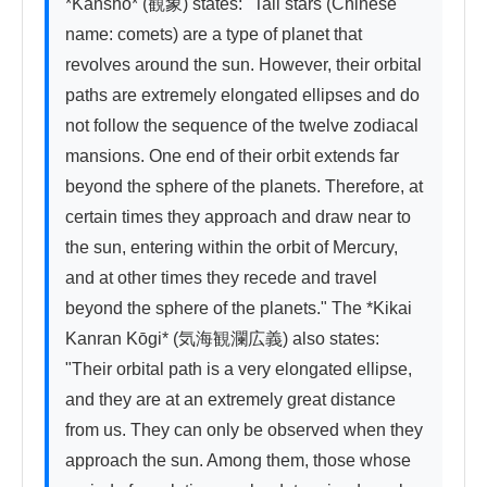
*Kanshō* (観象) states: "Tail stars (Chinese 
name: comets) are a type of planet that 
revolves around the sun. However, their orbital 
paths are extremely elongated ellipses and do 
not follow the sequence of the twelve zodiacal 
mansions. One end of their orbit extends far 
beyond the sphere of the planets. Therefore, at 
certain times they approach and draw near to 
the sun, entering within the orbit of Mercury, 
and at other times they recede and travel 
beyond the sphere of the planets." The *Kikai 
Kanran Kōgi* (気海観瀾広義) also states: 
"Their orbital path is a very elongated ellipse, 
and they are at an extremely great distance 
from us. They can only be observed when they 
approach the sun. Among them, those whose 