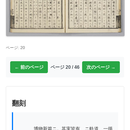
ページ: 20
← 前のページ
ページ 20 / 46
次のページ →
翻刻
          　博物新篇ニ。其実皆有＿ニ軌道＿一循