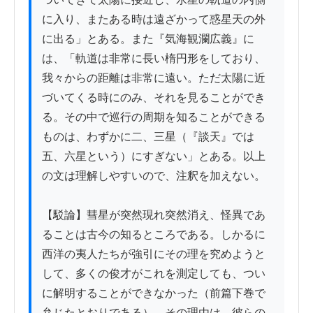
に入り、またある時は遠ざかって惑星天の外
に出る」とある。また『気海観瀾広義』に
は、「軌道は非常に長い楕円形をしており、
我々からの距離は非常に遠い。ただ太陽に近
づいてくる時にのみ、それを見ることができ
る。その中で巡行の周期を知ることができる
ものは、わずかに二、三星（『談天』では
五、六星という）にすぎない」とある。以上
の文は理解しやすいので、注釈を加えない。

【駁論】彗星が突然現れ突然消え、怪異であ
ることは古今の知るところである。しかるに
西洋の夷人たちが強引にその理を究めようと
して、多くの俊才がこれを測定しても、つい
に解明することができなかった（前篇下巻で
弁じたとおりである）。その理由は、彼らの