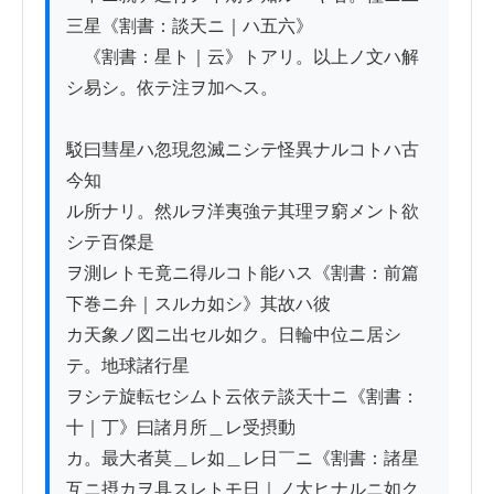
三星《割書：談天ニ｜ハ五六》

　《割書：星ト｜云》トアリ。以上ノ文ハ解
シ易シ。依テ注ヲ加ヘス。

駁曰彗星ハ忽現忽滅ニシテ怪異ナルコトハ古
今知

ル所ナリ。然ルヲ洋夷強テ其理ヲ窮メント欲
シテ百傑是

ヲ測レトモ竟ニ得ルコト能ハス《割書：前篇
下巻ニ弁｜スルカ如シ》其故ハ彼

カ天象ノ図ニ出セル如ク。日輪中位ニ居シ
テ。地球諸行星

ヲシテ旋転セシムト云依テ談天十ニ《割書：
十｜丁》曰諸月所＿レ受摂動

カ。最大者莫＿レ如＿レ日￣ニ《割書：諸星
互ニ摂カヲ具スレトモ日｜ノ大ヒナルニ如ク