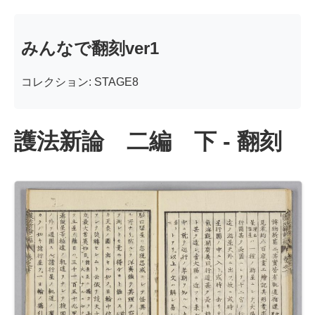
みんなで翻刻ver1
コレクション: STAGE8
護法新論 二編 下 - 翻刻