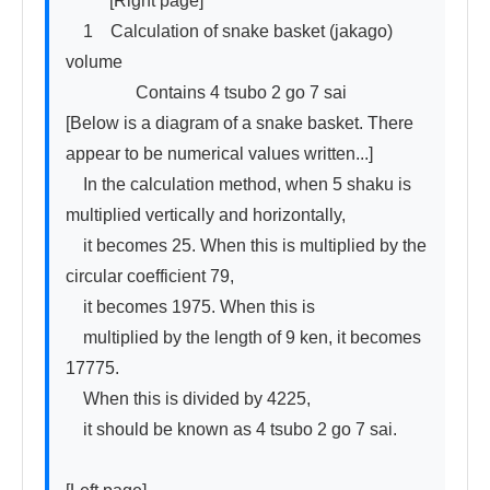
          [Right page]

　1　Calculation of snake basket (jakago) 
volume

　　　　Contains 4 tsubo 2 go 7 sai

[Below is a diagram of a snake basket. There 
appear to be numerical values written...]

　In the calculation method, when 5 shaku is 
multiplied vertically and horizontally,

　it becomes 25. When this is multiplied by the 
circular coefficient 79,

　it becomes 1975. When this is

　multiplied by the length of 9 ken, it becomes 
17775.

　When this is divided by 4225,

　it should be known as 4 tsubo 2 go 7 sai.
