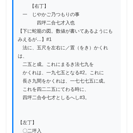
          【右丁】

　一　じやかご乃つもりの事

　　　　四坪二合七才入也

【下に蛇籠の図。数値が書いてあるようにも
みえるが…】#1

　法に、五尺を左右に／置（をき）かくれ
は、

　二五と成。これにまるき法七九を

　かくれは、一九七五となる#2。これに

　長さ九間をかくれは、一七七七五に成。

　これを四二二五にてわる時に、

　四坪二合令七才としるへし#3。

【左丁】

　〇二坪入
