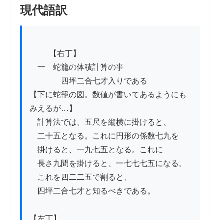
現代語訳
          【右丁】

　一　蛇籠の体積計算の事

　　　　四坪二合七才入りである

【下に蛇籠の図。数値が書いてあるようにも
みえるが…】

　計算法では、五尺を縦横に掛けると、

　二十五となる。これに円形の係数七九を

　掛けると、一九七五となる。これに

　長さ九間を掛けると、一七七七五になる。

　これを四二二五で割ると、

　四坪二合七才と知るべきである。

【左丁】
