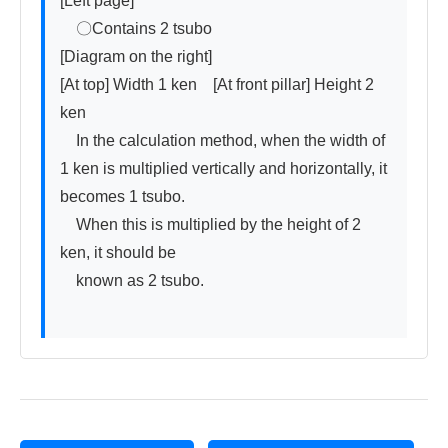
[Left page]

　〇Contains 2 tsubo

[Diagram on the right]

[At top] Width 1 ken　[At front pillar] Height 2 
ken

　In the calculation method, when the width of 
1 ken is multiplied vertically and horizontally, it 
becomes 1 tsubo.

　When this is multiplied by the height of 2 
ken, it should be

　known as 2 tsubo.
