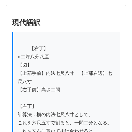
現代語訳
          【右丁】

○二坪八分八厘

【図】

【上部手前】内法七尺八寸　【上部右辺】七
尺八寸

【右手前】高さ二間

【左丁】

計算法：横の内法七尺八寸として、

これを六尺五寸で割ると、一間二分となる。

これを左右に置いて掛け合わせると、
