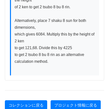
the height

of 2 ken to get 2 tsubo 8 bu 8 rin.

Alternatively, place 7 shaku 8 sun for both 
dimensions,

which gives 6084. Multiply this by the height of 
2 ken

to get 121,68. Divide this by 4225

to get 2 tsubo 8 bu 8 rin as an alternative 
calculation method.

コレクションに戻る
プロジェクト情報に戻る