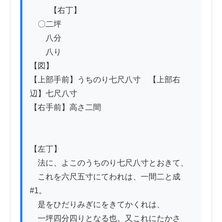
          【右丁】

　〇二坪

　　八分

　　八り

【図】

【上部手前】うちのり七尺八寸　【上部右
辺】七尺八寸

【右手前】高さ二間

【左丁】

　法に、よこのうちのり七尺八寸とおきて、

　これを六尺五寸にてわれは、一間二と成
#1。

　是をひだりみぎにをきてかくれは、

　一坪四分四りとなる也。又これにたかさ
