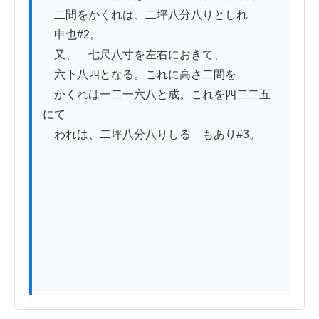
　二間をかくれは、二坪八分八りとしれ

　申也#2。

　又、　七尺八寸を左右におきて、

　六下八四となる。これに高さ二間を

　かくれは一二一六八と成。これを四二二五
にて

　われは、二坪八分八りしるゝもあり#3。
