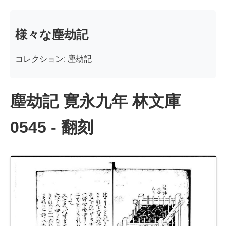
様々な塵劫記
コレクション: 塵劫記
塵劫記 寛永九年 林文庫
0545 - 翻刻