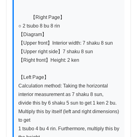
          【Right Page】

○ 2 tsubo 8 bu 8 rin

【Diagram】

【Upper front】Interior width: 7 shaku 8 sun　
【Upper right side】7 shaku 8 sun

【Right front】Height: 2 ken

【Left Page】

Calculation method: Taking the horizontal 
interior measurement as 7 shaku 8 sun,

divide this by 6 shaku 5 sun to get 1 ken 2 bu.

Multiply this by itself (left and right dimensions) 
to get

1 tsubo 4 bu 4 rin. Furthermore, multiply this by 