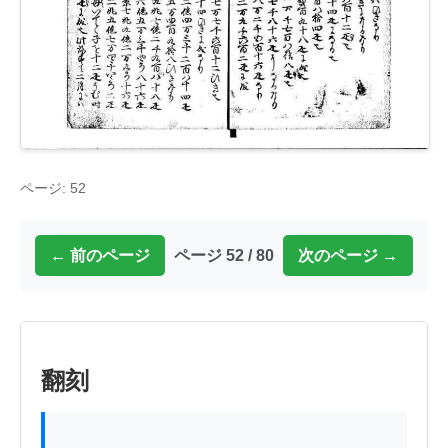
ページ: 52
← 前のページ
ページ 52 / 80
次のページ →
翻刻