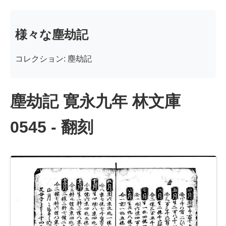
様々な塵劫記
コレクション: 塵劫記
塵劫記 寛永九年 林文庫
0545 - 翻刻