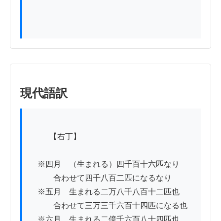
現代語訳
          【右丁】

　※四月　（生まれる）四千百十六匹なり

　　　合わせて四千八百二匹になるなり

　※五月　生まれる二万八千八百十二匹也

　　　合わせて三万三千六百十四匹になる也

　※六月　生まれる二億千六百八十四匹也
