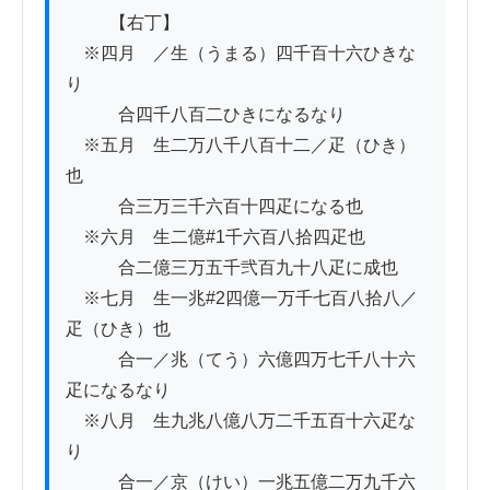
          【右丁】

　※四月　／生（うまる）四千百十六ひきな
り

　　　合四千八百二ひきになるなり

　※五月　生二万八千八百十二／疋（ひき）
也

　　　合三万三千六百十四疋になる也

　※六月　生二億#1千六百八拾四疋也

　　　合二億三万五千弐百九十八疋に成也

　※七月　生一兆#2四億一万千七百八拾八／
疋（ひき）也

　　　合一／兆（てう）六億四万七千八十六
疋になるなり

　※八月　生九兆八億八万二千五百十六疋な
り

　　　合一／京（けい）一兆五億二万九千六