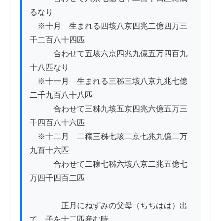
るなり

　※十月　生まれる四垓八京四兆二億四万三
千二百八十四匹

　　　合わせて五垓六京四兆九億五万四百九
十八匹なり

　※十一月　生まれる三秭三垓八京九兆七億
二千九百八十八匹

　　　合わせて三秭九垓五京四兆六億五万三
千四百八十六匹

　※十二月　二穰三秭七垓二京七兆九億二万
九百十六匹

　　　合わせて二穰七秭六垓八京二兆五億七
万四千四百二匹

　　　　正月にねずみの父母（ちちはは）出
て、子を十二匹産む時、
