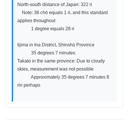
North-south distance of Japan: 322 ri

　Note: 36 chō equals 1 ri, and this standard 
applies throughout

　　　1 degree equals 28 ri

Iijima in Ina District, Shinshū Province

　　　35 degrees 7 minutes

Takato in the same province: Due to cloudy 
skies, measurement was not possible

　　　Approximately 35 degrees 7 minutes 8 
rin perhaps
