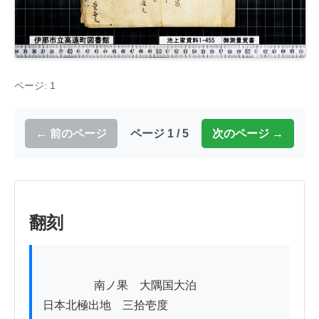
ページ: 1
← 前のページ
ページ 1 / 5
次のページ →
翻刻
          　　南ノ果　大隅国大泊

日本北極出地　三拾壱度
