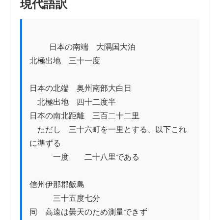
現代語訳
          日本の南端　大隅国大泊

北極出地　三十一度

日本の北端　奥州南部大白日

　北極出地　四十二度半

日本の南北距離　三百二十二里

　ただし　三十六町を一里とする、以下これ
に準ずる

　　　一度　　二十八里である

信州伊那郡飯島

　　　三十五度七分

同　高遠は曇天のため測量できず
