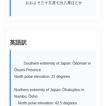
　　　おおよそ三十五度七分八厘ほどか

英語訳
          Southern extremity of Japan: Ōdomari in 
Ōsumi Province

North polar elevation: 31 degrees

Northern extremity of Japan: Ōhakujitsu in 
Nambu, Ōshū

　North polar elevation: 42.5 degrees
