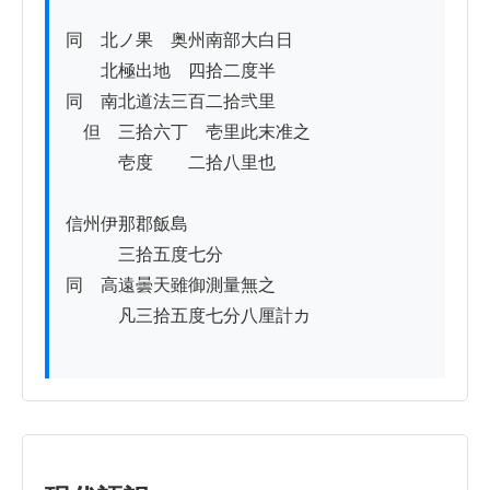
同　北ノ果　奥州南部大白日

　　北極出地　四拾二度半

同　南北道法三百二拾弐里

　但　三拾六丁　壱里此末准之

　　　壱度　　二拾八里也

信州伊那郡飯島

　　　三拾五度七分

同　高遠曇天雖御測量無之

　　　凡三拾五度七分八厘計カ
