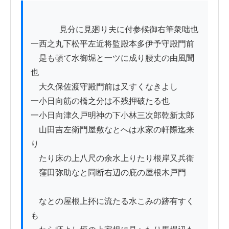
          　見分に見廻り夫に付参候御右筆衆咄也

一西之丸下松平左近将監殿本多伊予守殿門前

　是も頓て水御堀と一ツに成り腰丈の由風聞
也

　大久保佐渡守殿門前は又すくなきよし

一小日向筋の橋之分は不残押破たる也

一小日向津久戸明神の下小林三次郎乾新太郎

　山田吉左衛門屋敷なとへは水家の軒際迄来
り

　たり床の上八尺の余水上りたり根岸又兵衛

　窪田弥助なと同断右辺の庇の屋根木戸門

　なとの屋根上抔に流たる水こみの跡有すく
も
