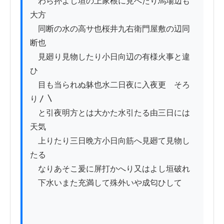
　わら抔よし垣の上家根に見へたり馬場辺も
大方

　同断の水の高サ也桜井九右衛門屋敷の辺同
断也

　見廻り見物したり小日向辺の有様火事と違
ひ

　目も当られぬ躰也水二日夜に入夜更ゟそろ
り〳〵

　と引夜明方とは大かた水引たる由三日には
天気

　上りたり三日晩方小日向筋へ見廻て見物し
たる

　なりあそこ爰に屏打かへり又はよし垣破れ

　下水いまた充満して殊外いや成匂ひして
