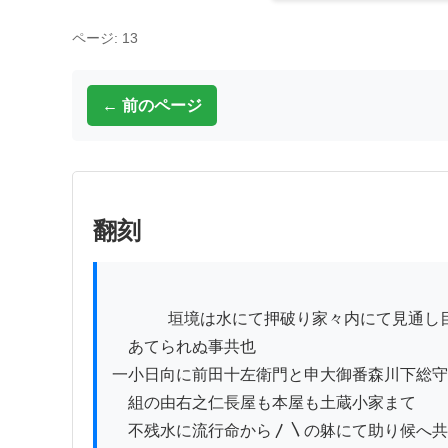
ページ: 13
← 前のページ
翻刻
          　垣境は水にて押破り家々内にて見通し目も

　あてられぬ事共也

一小日向に前田十左衛門と申大御番森川下総守
　組の由右之仁長屋も本屋も土蔵小家まて

　不残水に流行命から〳〵の躰にて助り候へ共
