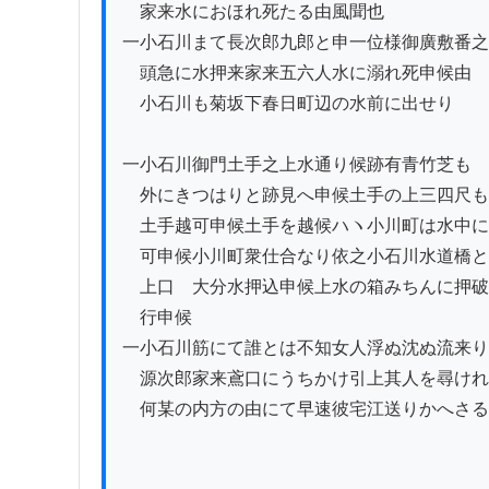
　家来水におほれ死たる由風聞也

一小石川まて長次郎九郎と申一位様御廣敷番之

　頭急に水押来家来五六人水に溺れ死申候由

　小石川も菊坂下春日町辺の水前に出せり

一小石川御門土手之上水通り候跡有青竹芝も

　外にきつはりと跡見へ申候土手の上三四尺も
　土手越可申候土手を越候ハヽ小川町は水中に
　可申候小川町衆仕合なり依之小石川水道橋と

　上口ゟ大分水押込申候上水の箱みちんに押破
　行申候

一小石川筋にて誰とは不知女人浮ぬ沈ぬ流来り
　源次郎家来鳶口にうちかけ引上其人を尋けれ
　何某の内方の由にて早速彼宅江送りかへさる