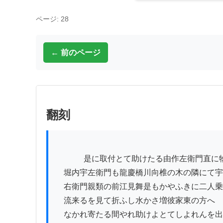
ページ: 28
← 前のページ
翻刻
          　是に取付とて助けたる由作左衛門直に物語也また

　堀内宇左衛門も龍慶橋川向椎の木の隣にて宇

　右衛門親類の前江見舞是もかやふきに二人乗
　流来るを見て折ふし水かさ増彼家東の方へ

　なかれ寄たる間やれ助けよとてしよれんを出