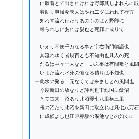
　に取着とて出されけれは野郎其しよれんに取

　着助り申候今壱人はやね二ツにわれて行方

　知れす流れ行たりあのものはと野郎に

　尋られしにあれは親也と死顔に成りて

　いえり不便千万なる事と宇右衛門物語也

　其流れゆく者幾百とも不知由也凡人の死

　たるは中々千人なとゝいふ事は有間敷と風聞
　いまた流れ水死の慥なる積りは不知也

一此水の発るゝ元なくては来ましとの風聞也

　今度新田の故なりと評判也下総国に飯沼

　とて古来ゟ沼あり此沼竪七八里横三里

　程の沼たり此沼を新田に取立れは凡七八万石

　に成候よし也江戸赤坂の溜池なとの如くに
