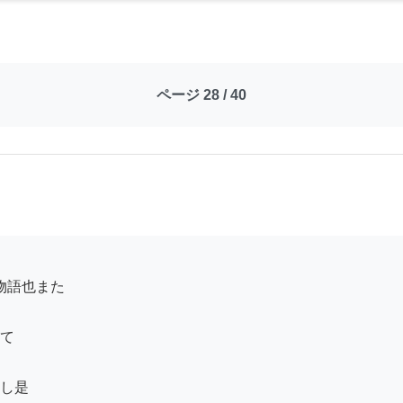
ページ 28 / 40
て

し是
