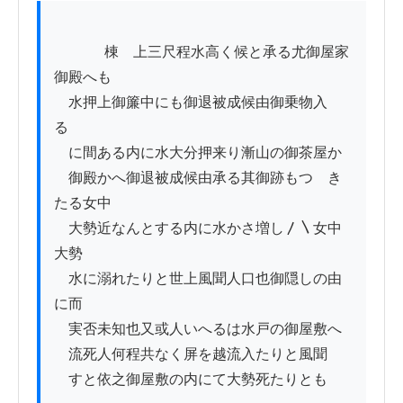
          　棟ゟ上三尺程水高く候と承る尤御屋家
御殿へも 

　水押上御簾中にも御退被成候由御乗物入
るゝ 

　に間ある内に水大分押来り漸山の御茶屋か

　御殿かへ御退被成候由承る其御跡もつゝき
たる女中 

　大勢近なんとする内に水かさ増し〳〵女中
大勢 

　水に溺れたりと世上風聞人口也御隠しの由
に而 

　実否未知也又或人いへるは水戸の御屋敷へ

　流死人何程共なく屏を越流入たりと風聞 

　すと依之御屋敷の内にて大勢死たりとも
