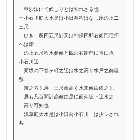
　申沙汰にて候しりとは知れさる也

一小石川筋大水是は小日向程はなし床の上二
三尺

　ひきゝ所四五尺計又は神保四郎右衛門宅抔
へは床

　の上五尺程水参候と四郎右衛門に直に承ゟ
小石川辺

　菊坂の下春ヶ町之辺は水之高サ水戸之御屋
敷

　東之方瓦屏ゟ三尺余高く水来候由依之瓦

　屏も凡百間計崩候由是に而菊坂下辺水之

　高サ可知也

一浅草筋大水是は小日向小石川ゟは少シされ
共
