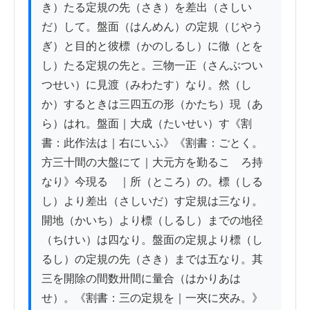
き）たる定規の先（さき）を差出（さしい
だ）して。盤面（はんめん）の定規（じやう
ぎ）と目的と彼標（かのしるし）に徹（とを
し）たる定規の先と。三物一正（さんぶつい
つせい）に見渡（みわたす）なり。然（し
か）するときは三四五の形（かたち）現（あ
ら）はれ。盤面｜大成（たいせい）す《割
書：此作法は｜右にいふ》《割書：ごとく。
方三十間の大盤にて｜大元方を勤るこゝろ持
なり》今現るゝ｜所（ところ）の。標（しる
し）より差出（さしいだ）す定規は三なり。
開地（かいち）より標（しるし）までの地径
（ちけい）は四なり。盤面の定規より標（し
るし）の定規の先（さき）までは五なり。其
三を開除の間数卅間に量合（はかりあは
せ）。《割書：三の定規を｜一夾に夾み。》