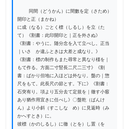
          同間（どうかん）に間數を定（さため）
開印と正（まかね）

に成（なる）ごとく標（しるし）を立（た
て）《割書：此印開印と｜正を外さぬ》

《割書：やうに。随分念を入て立べし。正当
｜いさゝか違ふときは大差と成なり。》

《割書：標の制作もまた尋常と異なり橿を｜
もて作る。方面二寸竪長二尺二三寸》《割
書：ばかり但地に入ほどは外なり。盤の｜惣
尺をもて。此長尺の節とす。下に》《割書：
石突有り。項より五分去て定規を｜徹す小竅
あり猶作用宜きに任べし》〇盤乾（ばんけ
ん）より小斜（すこしなゝめ）に見返時（み
かへすとき）に。

彼標（かのしるし）に徹（とを）し置（を