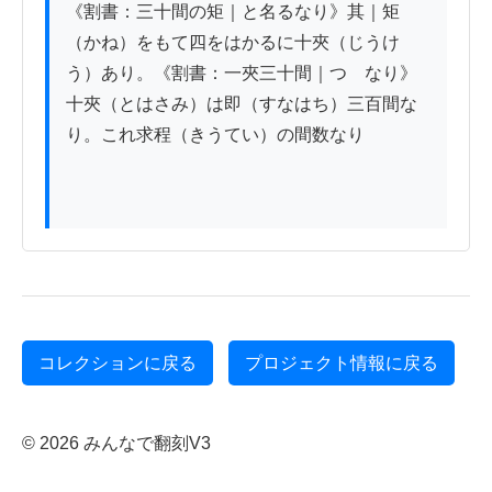
《割書：三十間の矩｜と名るなり》其｜矩
（かね）をもて四をはかるに十夾（じうけ
う）あり。《割書：一夾三十間｜つゝなり》
十夾（とはさみ）は即（すなはち）三百間な
り。これ求程（きうてい）の間数なり

コレクションに戻る
プロジェクト情報に戻る
© 2026 みんなで翻刻V3