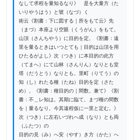
なして求程を量知るなり》　是を大量方（た
いりやうはう）と號（なづ）く

術云《割書：下に図する｜所をもて云》先
（まづ）本座より空眼（くうがん）をもて。
山頂（さんちやう）に目的を定。《割書：遠
里を量るときはいつとても｜目的は山頂を用
ひたるがよし》次（つき）に本目的の此方
（てまへ）にて山林（さんりん）なりとも堂
塔（だうとう）なりとも。里町（りてう）の
知（し）れたる種（たね）目的を定（さた
め）。《割書：種目的の｜間数。兼て》《割
書：不＿レ知は。其期に臨て。まづ種の間数
を｜量るなり。今其遠程仮に一里と定む。》
次（つき）に左右いづれへ成（なり）とも両
（ふたつ）の

目的の見（み）へ安（やす）き方（かた）へ