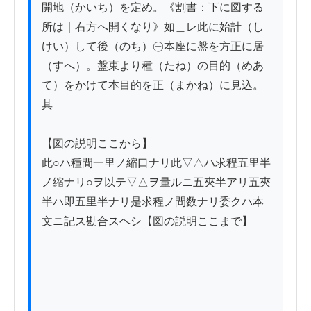
開地（かいち）を定め。《割書：下に図する
所は｜右方へ開くなり》如＿レ此に始計（し
けい）して後（のち）㊀本座に盤を方正に居
（すへ）。盤東より種（たね）の目的（めあ
て）をかけて本目的を正（まかね）に見込。
其

【図の説明ここから】

此○ハ種間一里ノ縮口ナリ此▽△ハ求程五里半
ノ縮ナリ○ヲ以テ▽△ヲ量ルニ五夾半アリ五夾
半ハ即五里半ナリ是求程ノ間数ナリ委クハ本
文ニ記ス勘合スヘシ【図の説明ここまで】
