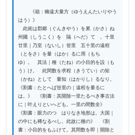
          《箱：幽遠大量方（ゆうえんたいりやう
はう）》

　此術は郡郷（ぐんきやう）を累（かさ）ね
州國（しうこく）を　隔（へだ）てゝ。十里
廿里｜乃至（ないし）丗里　五十里の遠程
（とをさ）を量（はか）るに用（もち
ゆ）。　其法｜種（たね）の小目的を設（も
う）け。　此間数を求程（きうてい）の矩
（かね）として　量知（はかりし）るなり。
《割書：たとへば丗里の｜遠程を量るに
は。》　《割書：其開除一里たるべき事古法
に｜叶えりといへども。一里の間数全》　
《割書：眼力のつゝはりなき地形は。大国｜
の中にも稀なるべし。此故に種の》　《割
書：小目的をもふけて。其間数を即｜開除と