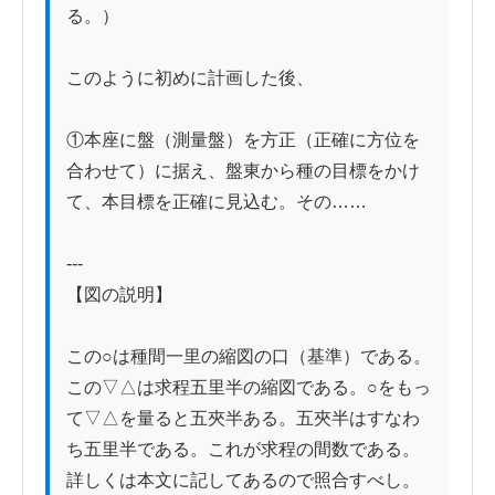
る。）

このように初めに計画した後、

①本座に盤（測量盤）を方正（正確に方位を
合わせて）に据え、盤東から種の目標をかけ
て、本目標を正確に見込む。その……

---

【図の説明】

この○は種間一里の縮図の口（基準）である。
この▽△は求程五里半の縮図である。○をもっ
て▽△を量ると五夾半ある。五夾半はすなわ
ち五里半である。これが求程の間数である。
詳しくは本文に記してあるので照合すべし。
