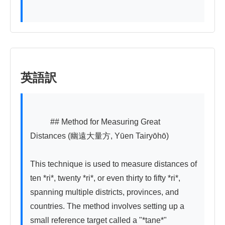
英語訳
          ## Method for Measuring Great 
Distances (幽遠大量方, Yūen Tairyōhō)

This technique is used to measure distances of 
ten *ri*, twenty *ri*, or even thirty to fifty *ri*, 
spanning multiple districts, provinces, and 
countries. The method involves setting up a 
small reference target called a "*tane*" 