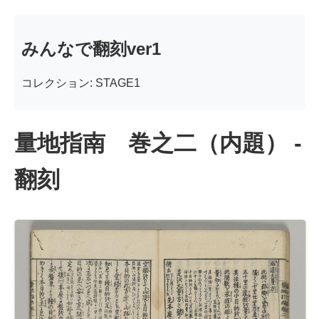
みんなで翻刻ver1
コレクション: STAGE1
量地指南 巻之二（内題） -
翻刻