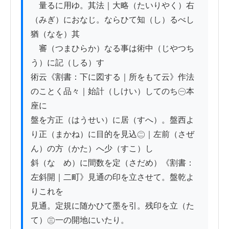
　量るに用ゆ。其法｜大略（たいりやく）右
（みぎ）におなじ。ならひて知（し）るべし
猶（なを）其

　審（つまひらか）なる事は術中（じやつち
う）に記（しる）す

術云《割書：下に図する｜所をもて云》作法
のことく品々｜始計（しけい）してのち㊀本
座に

盤を方正（はうせい）に居（すへ）。盤西よ
り正（まかね）に目的を見込㊁｜左前（さぜ
ん）の方（かた）へ少（すこ）し

斜（なゝめ）に間数を定（さだめ）《割書：
左斜開｜二町》見通の印を立させて。盤乾よ
りこれを

見通。定規に随かひて墨を引。残印を立（た
て）㊂一の開地にいたり。
