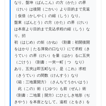
なり。盤坤（ばんこん）の方（かた）の界
（けい）は後開（ごかい）より目的まで見返
｜仮借（かしやく）の縮（しう）なり。

盤東（ばんとう）の方（かた）の界（けい）
は本座より目的まで見込求程の縮（しう）な
り。扨

初（はじめ）の矩（かね）《割書：初開後開
をはかり｜たる渾発の口なり》にて求程（き
うてい）の界（けい）を量（はか）るに五夾
（ごけう）《割書：一夾一町｜つゝなり》

あり。五夾は即五町なり。是（これ）求程
（きうてい）の間数（けんすう）なり

《箱：三地重開方》（さんちてうかいはう）

　此（この）術（じゆつ）も前（ぜん）術
《割書：二地重｜開方》にひとしき地形（ぢ
きやう）を本座となして。遠程（とをさ）を
