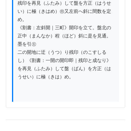
残印を再見（ふたみ）して盤を方正（はうせ
い）に極（きはめ）㊃又左前へ斜に間数を定
め。

《割書：左斜開｜三町》開印を立て。盤北の
正中（まんなか）程（ほど）斜に是を見通。
墨を引㊄

二の開地に迂（うつ）り残印（のこすしる
し）《割書：一開の開印即｜残印と成なり》
を再見（ふたみ）して盤（ばん）を方正（は
うせい）に極（きは）め。
