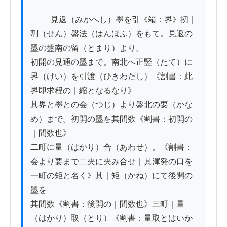
          見返（みかへし）墨を引《箱：界》扨｜
剸（せん）盤法（はんほふ）をもて。見返の
墨の盤南の留（とまり）より。

初開の見通の墨まで。南北へ正竪（たて）に
界（けい）を引渡（ひきわたし）《割書：此
界即求程の｜縮となるなり》

其界と墨との会（つじ）より盤北の要（かな
め）まで。初開の墨を其間数《割書：初開の
｜間数也》

二町に量（はかり）合（あわせ）。《割書：
会より要まで二夾に夾み合せ｜其渾発の口を
一町の矩と名く》其｜矩（かね）にて後開の
墨を

其間数《割書：後開の｜間数也》三町｜量
（はかり）取（とり）《割書：量取とはいか