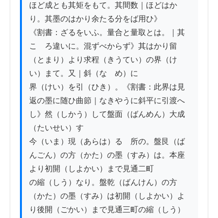
ほど成とも其矩をもて。其間数｜ほどはか
り。其墨のはかり余たる分をば用ひ》

《割書：ざるをいふ。量合と量取とは。｜其
こゝろ違いに。混ずべからず》其はかり留
（とまり）より求程（きうてい）の界（け
い）まて。又｜斜（なゝめ）に

界（けい）を引（ひき）。《割書：此界は見
返の墨に随ひ曲節｜なきやうに斜平に引渡へ
し》然（しかう）して盤面（ばんめん）大成
（たいせい）す

今（いま）現（あらは）るゝ所の。盤艮（ば
んごん）の方（かた）の墨（すみ）は。本座
より初開（しよかい）まで見通二町

の縮（しう）なり。盤乾（ばんけん）の方
（かた）の墨（すみ）は初開（しよかい）よ
り後開（ごかい）まで見通三町の縮（しう）
