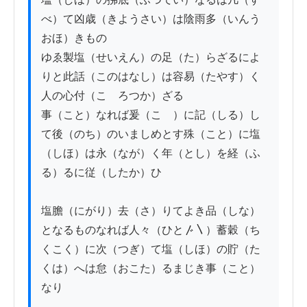
べ）て凶歳（きようさい）は陰雨多（いんう
おほ）きもの

ゆゑ製塩（せいえん）の足（た）らざるによ
りと此話（このはなし）は容易（たやす）く
人の心付（こゝろつか）ざる

事（こと）なれば爰（こゝ）に記（しる）し
て後（のち）のいましめとす殊（こと）に塩
（しほ）は永（なが）く年（とし）を経（ふ
る）るに従（したか）ひ

塩膽（にがり）去（さ）りてよき品（しな）
となるものなれば人々（ひと〴〵）蓄穀（ち
くこく）に次（つぎ）て塩（しほ）の貯（た
くは）へは怠（おこた）るまじき事（こと）
なり
