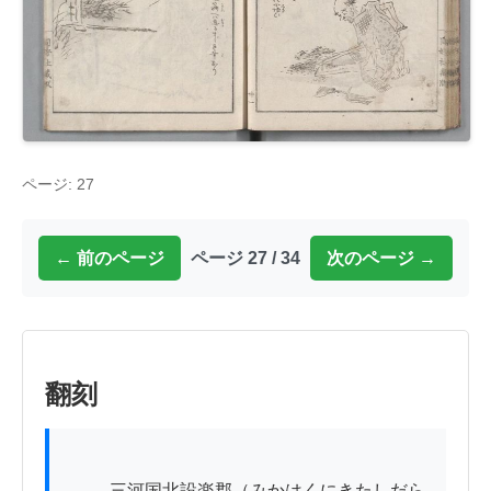
ページ: 27
← 前のページ
ページ 27 / 34
次のページ →
翻刻
          三河国北設楽郡（みかはくにきたしだら