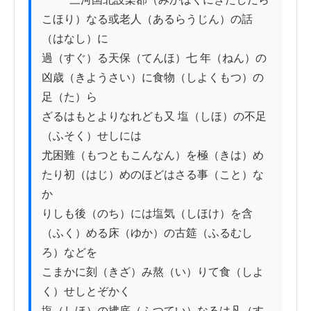
こほり）なる或老人（あるらうじん）の話
（はなし）に

過（すぐ）る天保（てんほ）七 年（ねん）の
凶歳（きようさい）に食物（しよくもつ）の
足（た）ら

ざるはもとよりなれども又 塩（しほ）の不足
（ふそく）せしには

尤困難（もつともこんなん）を極（きは）め
たり初（はじ）めのほどはさる事（こと）な
か

りしも後（のち）には塩気（しほけ）を含
（ふく）める床（ゆか）の古筵（ふるむし
ろ）などを

こまかに刻（きざ）み熬（い）りて食（しよ
く）せしとぞかく

塩（しほ）の拂底（ふつてい）なるは凡（す