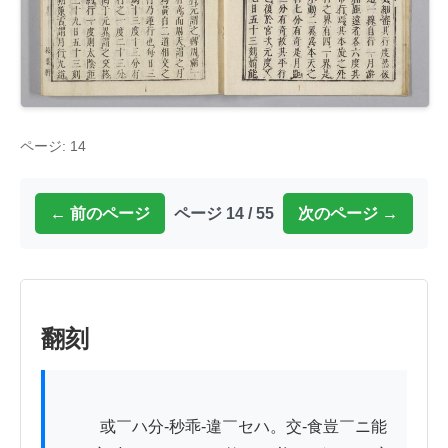
ページ: 14
← 前のページ
ページ 14 / 55
次のページ →
翻刻
          或￣ハ分-秒乖-違￣セハ。交-食豈￣ニ能