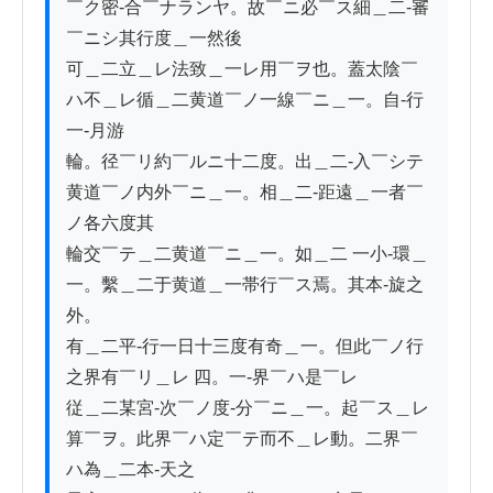
￣ク密-合￣ナランヤ。故￣ニ必￣ス細＿二-審
￣ニシ其行度＿一然後

可＿二立＿レ法致＿一レ用￣ヲ也。蓋太陰￣
ハ不＿レ循＿二黄道￣ノ一線￣ニ＿一。自-行
一-月游

輪。径￣リ約￣ルニ十二度。出＿二-入￣シテ
黄道￣ノ内外￣ニ＿一。相＿二-距遠＿一者￣
ノ各六度其

輪交￣テ＿二黄道￣ニ＿一。如＿二 一小-環＿
一。繫＿二于黄道＿一帯行￣ス焉。其本-旋之
外。

有＿二平-行一日十三度有奇＿一。但此￣ノ行
之界有￣リ＿レ 四。一-界￣ハ是￣レ

従＿二某宮-次￣ノ度-分￣ニ＿一。起￣ス＿レ
算￣ヲ。此界￣ハ定￣テ而不＿レ動。二界￣
ハ為＿二本-天之
