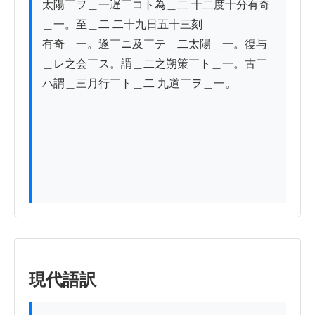
太陽￣ヲ＿一遅￣コト為＿二 十二度十分有奇
＿一。至＿二 二十九日五十三刻

有奇＿一。遂￣ニ及￣テ＿二太陽＿一。復与
＿レ之会￣ス。謂＿二之朔策￣ト＿一。古￣
ハ謂＿三月行￣ト＿二 九道￣ヲ＿一。

現代語訳