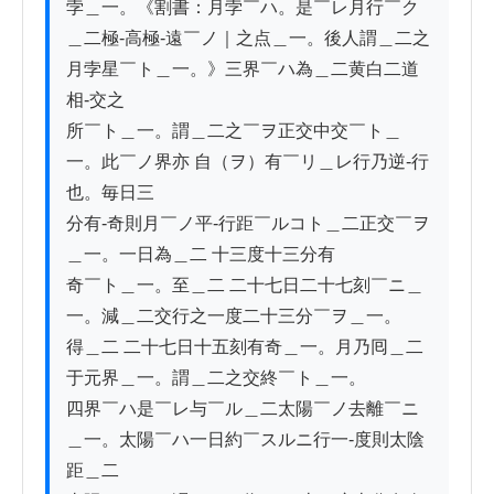
孛＿一。《割書：月孛￣ハ。是￣レ月行￣ク
＿二極-高極-遠￣ノ｜之点＿一。後人謂＿二之
月孛星￣ト＿一。》三界￣ハ為＿二黄白二道
相-交之

所￣ト＿一。謂＿二之￣ヲ正交中交￣ト＿
一。此￣ノ界亦 自（ヲ）有￣リ＿レ行乃逆-行
也。毎日三

分有-奇則月￣ノ平-行距￣ルコト＿二正交￣ヲ
＿一。一日為＿二 十三度十三分有

奇￣ト＿一。至＿二 二十七日二十七刻￣ニ＿
一。減＿二交行之一度二十三分￣ヲ＿一。

得＿二 二十七日十五刻有奇＿一。月乃囘＿二
于元界＿一。謂＿二之交終￣ト＿一。

四界￣ハ是￣レ与￣ル＿二太陽￣ノ去離￣ニ
＿一。太陽￣ハ一日約￣スルニ行一-度則太陰
距＿二
