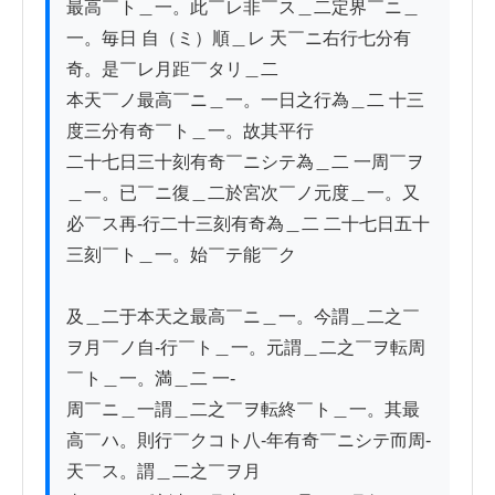
最高￣ト＿一。此￣レ非￣ス＿二定界￣ニ＿
一。毎日 自（ミ）順＿レ 天￣ニ右行七分有
奇。是￣レ月距￣タリ＿二

本天￣ノ最高￣ニ＿一。一日之行為＿二 十三
度三分有奇￣ト＿一。故其平行

二十七日三十刻有奇￣ニシテ為＿二 一周￣ヲ
＿一。已￣ニ復＿二於宮次￣ノ元度＿一。又

必￣ス再-行二十三刻有奇為＿二 二十七日五十
三刻￣ト＿一。始￣テ能￣ク

及＿二于本天之最高￣ニ＿一。今謂＿二之￣
ヲ月￣ノ自-行￣ト＿一。元謂＿二之￣ヲ転周
￣ト＿一。満＿二 一-

周￣ニ＿一謂＿二之￣ヲ転終￣ト＿一。其最
高￣ハ。則行￣クコト八-年有奇￣ニシテ而周-
天￣ス。謂＿二之￣ヲ月
