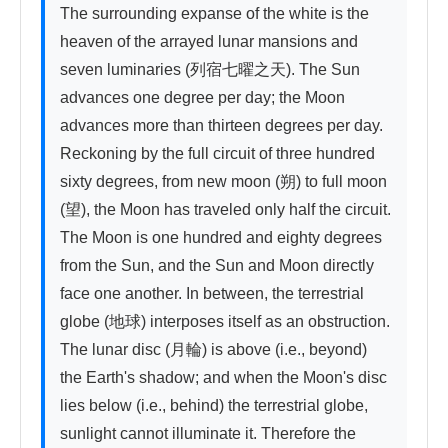
The surrounding expanse of the white is the 
heaven of the arrayed lunar mansions and 
seven luminaries (列宿七曜之天). The Sun 
advances one degree per day; the Moon 
advances more than thirteen degrees per day. 
Reckoning by the full circuit of three hundred 
sixty degrees, from new moon (朔) to full moon 
(望), the Moon has traveled only half the circuit. 
The Moon is one hundred and eighty degrees 
from the Sun, and the Sun and Moon directly 
face one another. In between, the terrestrial 
globe (地球) interposes itself as an obstruction. 
The lunar disc (月輪) is above (i.e., beyond) 
the Earth's shadow; and when the Moon's disc 
lies below (i.e., behind) the terrestrial globe, 
sunlight cannot illuminate it. Therefore the 