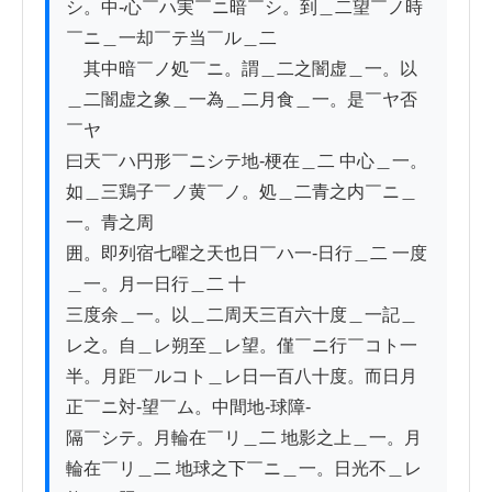
シ。中-心￣ハ実￣ニ暗￣シ。到＿二望￣ノ時
￣ニ＿一却￣テ当￣ル＿二

　其中暗￣ノ処￣ニ。謂＿二之闇虚＿一。以
＿二闇虚之象＿一為＿二月食＿一。是￣ヤ否
￣ヤ　　

曰天￣ハ円形￣ニシテ地-梗在＿二 中心＿一。
如＿三鶏子￣ノ黄￣ノ。処＿二青之内￣ニ＿
一。青之周

囲。即列宿七曜之天也日￣ハ一-日行＿二 一度
＿一。月一日行＿二 十

三度余＿一。以＿二周天三百六十度＿一記＿
レ之。自＿レ朔至＿レ望。僅￣ニ行￣コト一

半。月距￣ルコト＿レ日一百八十度。而日月
正￣ニ対-望￣ム。中間地-球障-

隔￣シテ。月輪在￣リ＿二 地影之上＿一。月
輪在￣リ＿二 地球之下￣ニ＿一。日光不＿レ