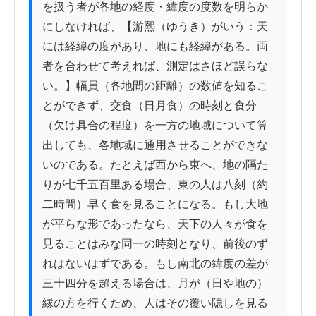
を扱う者が各地の経度・緯度の度数を明らか
にしなければ、【游熙（ゆうき）がいう：天
には経緯の度があり、地にも経緯がある。両
者を合わせて考えれば、測定はさほど誤らな
い。】幅員（各地間の距離）の数値を知るこ
とができず、交食（日月食）の時刻と食分
（欠け具合の程度）を一方の地域について算
出しても、各地域に通用させることができな
いのである。たとえば西から東へ、地の隔た
りが七千五百里ある場合、東の人は八刻（約
二時間）早く食を見ることになる。もし大地
が平らな形であったなら、天下の人々が食を
見ることはみな同一の時刻となり、前後のず
れはないはずである。もし南北の緯度の差が
三十四分を超える場合は、月が（日や地の）
縁の方を行くため、人はその覆い隠しを見る