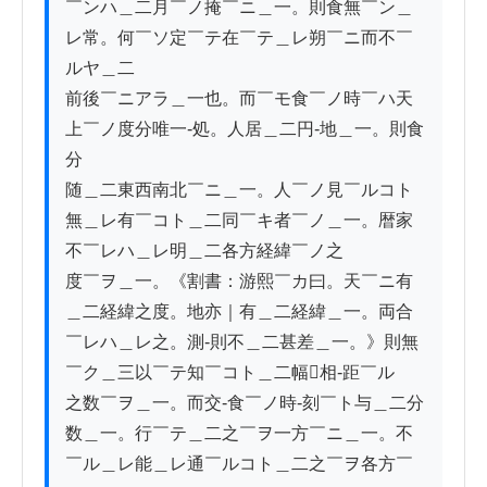
￣ンハ＿二月￣ノ掩￣ニ＿一。則食無￣ン＿
レ常。何￣ソ定￣テ在￣テ＿レ朔￣ニ而不￣
ルヤ＿二

前後￣ニアラ＿一也。而￣モ食￣ノ時￣ハ天
上￣ノ度分唯一-処。人居＿二円-地＿一。則食
分

随＿二東西南北￣ニ＿一。人￣ノ見￣ルコト
無＿レ有￣コト＿二同￣キ者￣ノ＿一。暦家
不￣レハ＿レ明＿二各方経緯￣ノ之

度￣ヲ＿一。《割書：游熙￣カ曰。天￣ニ有
＿二経緯之度。地亦｜有＿二経緯＿一。両合
￣レハ＿レ之。測-則不＿二甚差＿一。》則無
￣ク＿三以￣テ知￣コト＿二幅𢄙相-距￣ル

之数￣ヲ＿一。而交-食￣ノ時-刻￣ト与＿二分
数＿一。行￣テ＿二之￣ヲ一方￣ニ＿一。不
￣ル＿レ能＿レ通￣ルコト＿二之￣ヲ各方￣