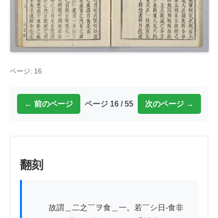
ページ: 16
← 前のページ
ページ 16 / 55
次のページ →
翻刻
          故謂＿二之￣ヲ食＿一。若￣シ日-食非