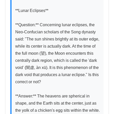
**Lunar Eclipses**

**Question:** Concerning lunar eclipses, the 
Neo-Confucian scholars of the Song dynasty 
said: "The sun shines brightly at its outer edge, 
while its center is actually dark. At the time of 
the full moon (望), the Moon encounters this 
centrally dark region, which is called the 'dark 
void' (闇虚, àn xū). It is this phenomenon of the 
dark void that produces a lunar eclipse." Is this 
correct or not?

**Answer:** The heavens are spherical in 
shape, and the Earth sits at the center, just as 
the yolk of a chicken's egg sits within the white. 