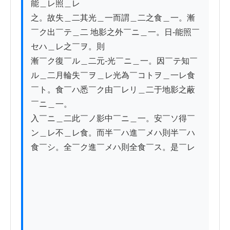
能＿レ照＿レ

之。故失＿二其光＿一而謂＿二之食＿一。漸
￣ク出￣テ＿二 地影之外￣ニ＿一。日-能照￣
セハ＿レ之￣ヲ。則

漸￣ク復￣ル＿二元-光￣ニ＿一。因￣テ知￣
ル＿二月輪失￣ヲ＿レ光為￣コトヲ＿一レ食
￣ト。食￣ハ悉￣ク由￣レリ＿二于地影之蔽
￣ニ＿一。

入￣ニ＿二此￣ノ影中￣ニ＿一。安￣ソ得￣
ン＿レ不＿レ食。而半￣ハ進￣メハ則半￣ハ
食￣シ。全￣ク進￣メハ則全食￣ス。是￣レ
