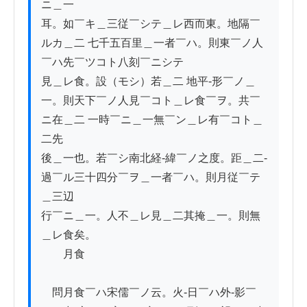
ニ＿一

耳。如￣キ＿三従￣シテ＿レ西而東。地隔￣
ルカ＿二 七千五百里＿一者￣ハ。則東￣ノ人
￣ハ先￣ツコト八刻￣ニシテ

見＿レ食。設（モシ）若＿二 地平-形￣ノ＿
一。則天下￣ノ人見￣コト＿レ食￣ヲ。共￣
ニ在＿二 一時￣ニ＿一無￣ン＿レ有￣コト＿
二先

後＿一也。若￣シ南北経-緯￣ノ之度。距＿二-
過￣ル三十四分￣ヲ＿一者￣ハ。則月従￣テ
＿三辺

行￣ニ＿一。人不＿レ見＿二其掩＿一。則無
＿レ食矣。

　　月食

　問月食￣ハ宋儒￣ノ云。火-日￣ハ外-影￣