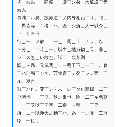
均。而動＿－静偏＿－勝￣シ矣。天道違￣テ
而人

事壊￣ル矣。故赤道￣ノ内外相距￣リ。限＿
－界皆等￣キ者￣ハ。蓋￣シ所＿人ー以令＿
下￣シテ日

行＿一￣ヲ歳￣二一＿－周＿上￣ナラ。以￣
テ分＿二四時＿一。以生＿地万物＿天。非＿
レ￣ス無＿レ故也。試￣二観冬則

隆＿－寒。元気閉＿二ー蓄于下＿一￣二。春
￣ハ則和￣シ矣。万物資￣テ発￣シテ而上￣
ル。夏之

熱￣ハ也。変￣シテ未＿レ￣タ化而暢＿二￣
フ諸情＿一￣ヲ。秋之粛也。除＿二￣キ悪蘖
＿一￣ヲ以￣テ苞＿二嘉＿－種＿一￣ヲ。

所＿ニー以渾天之動￣ハ。為＿一レ養＿二万
物＿一也 。　
