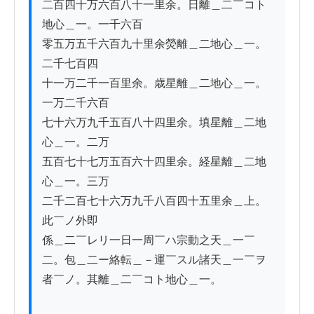
二百四十万六百八十一里余。日離＿二￣コト
地心＿一。一千六百

零五万五千六百九十里余熒離＿二地心＿一。
二千七百四

十一万二千一百里余。歳星離＿二地心＿一。
一万二千六百

七十六万九千五百八十四里余。填星離＿二地
心＿一。二万

五百七十七万五百六十四里余。経星離＿二地
心＿一。三万

二千二百七十六万九千八百四十五里余＿上。
此￣ノ外即

係＿二￣レリ一日一周￣ハ宗動之天＿一￣
二。包＿二ー絡転＿－運￣スル諸天＿一￣ヲ
者￣ノ。其離＿二￣コト地心＿一。
