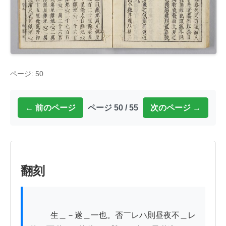
ページ: 50
← 前のページ
ページ 50 / 55
次のページ →
翻刻
          生＿－遂＿一也。否￣レハ則昼夜不＿レ