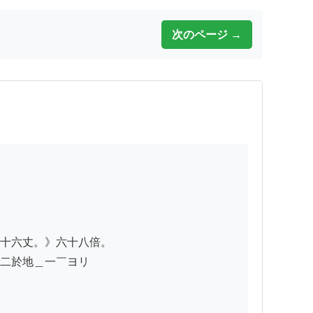
次のページ →
十六丈。》六十八倍。

二於地＿一￣ヨリ
