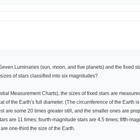
zes of stars classified into six magnitudes?

ial Measurement Charts), the sizes of fixed stars are measured 
t of the Earth's full diameter. (The circumference of the Earth is
st are some 20 times greater still, and the smaller ones are pro
ars are 11 times; fourth-magnitude stars are 4.5 times; fifth-magn
re one-third the size of the Earth.
