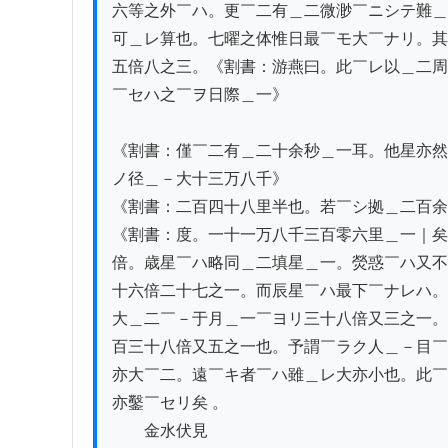
六等之外￣ハ。更￣二有＿二微渺￣ニシテ難＿
可＿レ算也。七曜之体惟日最￣モ大￣ナリ。其
五倍八之三。《割書：游燕曰。此￣レ以＿二周
￣セハ之￣ヲ日際＿一》

《割書：僅￣二有＿二十余秒＿一耳。他星亦然
ノ径＿－大十三万八千》

《割書：二百四十八里半也。若￣シ拠＿二百余
《割書：度。一十一万八千三百零六里＿一｜矣
倍。歳星￣ハ略同＿二填星＿一。熒惑￣ハ又不
十六倍二十七之一。而辰星￣ハ最下￣ナレハ。
大＿二￣－于月＿一￣ヨリ三十八倍又三之一。
百三十八倍又五之一也。予謂￣ラク人＿－目￣
亦大￣二。遠￣キ者￣ハ雖＿レ大亦小也。此￣
亦鑿￣セリ矣 。　　

　　金水伏見
