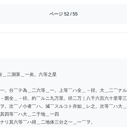
ページ 52 / 55
一。分￣テ為＿二六等＿一。上等￣ハ全＿－径。大＿二￣ナル

－囲全＿－径。約￣ルニ九万里。径二万｜八千六百六十里零三
ヲ。次￣ノ小者￣ハ。減￣スルコト亦如＿レ之。次等￣ハ大＿
其四等￣ハ大＿二于地＿一四

ナリ其六等￣ハ得＿二地体三分之一＿一￣ヲ。
