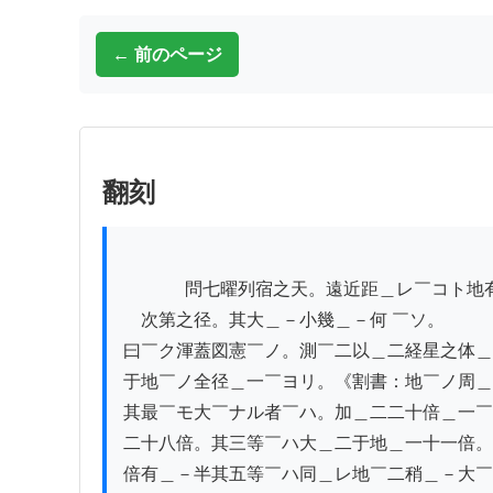
← 前のページ
翻刻
          　問七曜列宿之天。遠近距＿レ￣コト地有＿二測算＿一矣。六等之星

　次第之径。其大＿－小幾＿－何 ￣ソ。　　

曰￣ク渾蓋図憲￣ノ。測￣二以＿二経星之体＿
于地￣ノ全径＿一￣ヨリ。《割書：地￣ノ周＿
其最￣モ大￣ナル者￣ハ。加＿二二十倍＿一￣
二十八倍。其三等￣ハ大＿二于地＿一十一倍。
倍有＿－半其五等￣ハ同＿レ地￣二稍＿－大￣