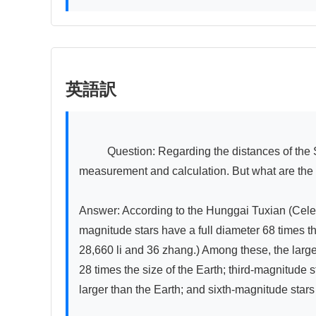
英語訳
          Question: Regarding the distances of the Seven Luminaries (sun, moon, and five planets) and the fixed stars from the Earth, there are methods of 
measurement and calculation. But what are the si
Answer: According to the Hunggai Tuxian (Celest
magnitude stars have a full diameter 68 times tha
28,660 li and 36 zhang.) Among these, the large
28 times the size of the Earth; third-magnitude st
larger than the Earth; and sixth-magnitude stars a