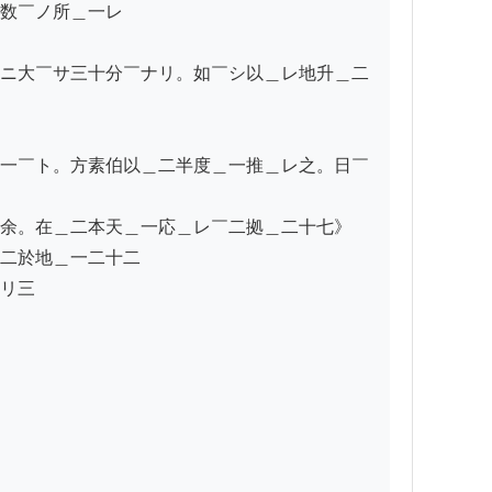
数￣ノ所＿一レ

ニ大￣サ三十分￣ナリ。如￣シ以＿レ地升＿二
一￣ト。方素伯以＿二半度＿一推＿レ之。日￣
余。在＿二本天＿一応＿レ￣二拠＿二十七》

二於地＿一二十二

リ三
