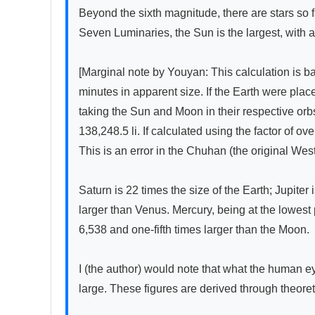
Beyond the sixth magnitude, there are stars so
Seven Luminaries, the Sun is the largest, with a
[Marginal note by Youyan: This calculation is b
minutes in apparent size. If the Earth were plac
taking the Sun and Moon in their respective orbs
138,248.5 li. If calculated using the factor of o
This is an error in the Chuhan (the original West
Saturn is 22 times the size of the Earth; Jupite
larger than Venus. Mercury, being at the lowest 
6,538 and one-fifth times larger than the Moon.

I (the author) would note that what the human 
large. These figures are derived through theoret