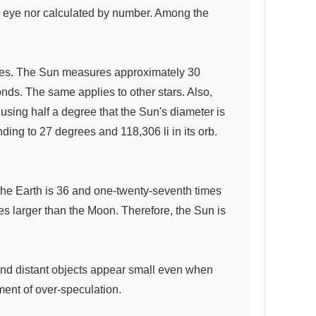
e eye nor calculated by number. Among the 
nutes. The Sun measures approximately 30 
nds. The same applies to other stars. Also, 
sing half a degree that the Sun's diameter is 
ding to 27 degrees and 118,306 li in its orb. 
 The Earth is 36 and one-twenty-seventh times 
es larger than the Moon. Therefore, the Sun is 
nd distant objects appear small even when 
ent of over-speculation.
