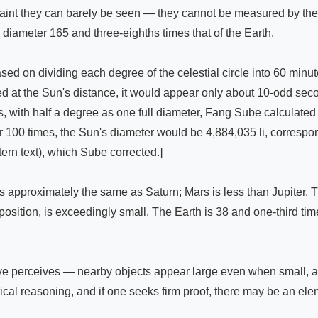
 faint they can barely be seen — they cannot be measured by th
 diameter 165 and three-eighths times that of the Earth.

ased on dividing each degree of the celestial circle into 60 mi
ed at the Sun's distance, it would appear only about 10-odd seco
, with half a degree as one full diameter, Fang Sube calculated u
ver 100 times, the Sun's diameter would be 4,884,035 li, correspon
ern text), which Sube corrected.]

r is approximately the same as Saturn; Mars is less than Jupiter.
position, is exceedingly small. The Earth is 38 and one-third tim
eye perceives — nearby objects appear large even when small, a
ical reasoning, and if one seeks firm proof, there may be an elem