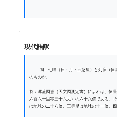
現代語訳
          問：七曜（日・月・五惑星）と列宿（恒星）の天における遠近・地からの距離については測算があるが、六等に分けた星の大きさはそれぞれどれほど
のものか。

答：渾蓋図憲（天文図測定書）によれば、恒星
六百六十里零三十六丈）の六十八倍である。そ
は地球の二十八倍、三等星は地球の十一倍、四