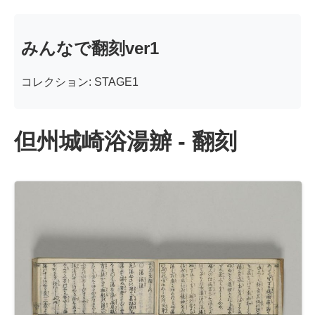
みんなで翻刻ver1
コレクション: STAGE1
但州城崎浴湯辧 - 翻刻