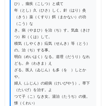
ひ）。痼疾（こしつ）と成て

年（とし）久（ひさ）しく。針（はり）灸
（きう）薬（くすり）餌（まかない）の功
（こう）な

き。病（やまひ）を治（ぢ）す。気血（きけ
つ）和（くは）して。

積気（しやくき）疝気（せんき）等（とう）
の。治（ぢ）する事。

明白（めいはく）なる。道理（だうり）なれ
ども。弁（わきま）え

ざる。医人（ゐじん）も多（をゝ）しとか
や。

婦人（ふじん）の経病（けいびやう）。帯下
（たいげ）を治す。よ

つて子（こ）なき女。湯治（たうぢ）の後。
懐（くわい）
