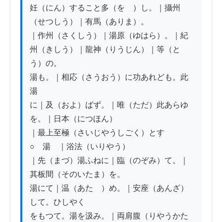
妊（にん）すること多（をゝ）し。｜攝州
（せつしう）｜有馬（ありま）。

｜作州（さくしう）｜湯原（ゆはら）。｜紀
州（きしう）｜龍神（りうじん）｜等（と
う）の。

湯も。｜相応（さうおう）に功あれども。此
湯

に｜及（およ）ばず。｜唯（ただ）此あらゆ
を。｜日本（につほん）

｜最上至極（さいじやうしごく）とす

○　湯　｜浴法（いりやう）

｜先（まづ）湯ふねに｜臨（のぞみ）て。｜
其板間（そのいたま）を。

湯にて｜温（あたゝ）め。｜安座（あんざ）
して。ひしやく

をもつて。湯を汲み。｜両肩腹（りやうかた