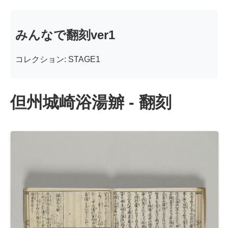
みんなで翻刻ver1
コレクション: STAGE1
但州城崎浴湯辧 - 翻刻