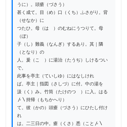
うに）。頭瘡（づさう）

甚く成て。目（め）口（くち）ふさがり。背
（せなか）に

つたひ。母（はゝ）のむねにうつりて。母
（ぼ）

子（し）難義（なんぎ）するあり。其｜隣
（となり）の

人。爰（こゝ）に湯治（たうぢ）しけるつい
で。

此事を亭主（ていしゆ）にはなしけれ

ば。亭主｜指図（さしづ）に付。中の湯を

汲（く）み。竹筒（たけのつゝ）に入。はる
〴〵持帰（もちかへり）

て。彼（かの）頭瘡（づさう）にひたし付け
れ

は。二三日の中。瘡（くさ）悉（こと〴〵