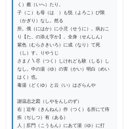
く）癒（いへ）たり。

子（こ）も母（はゝ）も悦（よろこ）び限
（かぎり）なし。然る

所。俄（にはか）に小児（せうに）。病おこ
り【た、の添え字か】。全身（せんしん）

紫色（むらさきいろ）に成（なり）て死
（し）す。りやうじ

さま〳〵尽（つく）しけれども験（しる）し

なし。中の湯（ゆ）の害（かい）明白（めい
はく）也。

毒湯（どくゆ）と云（い）はざらんや

謝温志之図（しやをんしのず）

右｜近年（きんねん）作（つく）る所にて痔
疾（ぢしつ）有（ある）

人｜肛門（こうもん）にあて湯（ゆ）に打