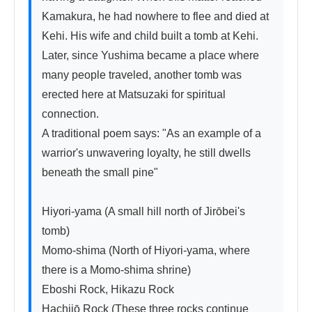
Kamakura, he had nowhere to flee and died at 
Kehi. His wife and child built a tomb at Kehi. 
Later, since Yushima became a place where 
many people traveled, another tomb was 
erected here at Matsuzaki for spiritual 
connection.

A traditional poem says: "As an example of a 
warrior's unwavering loyalty, he still dwells 
beneath the small pine"

Hiyori-yama (A small hill north of Jirōbei's 
tomb)

Momo-shima (North of Hiyori-yama, where 
there is a Momo-shima shrine)

Eboshi Rock, Hikazu Rock

Hachijō Rock (These three rocks continue 