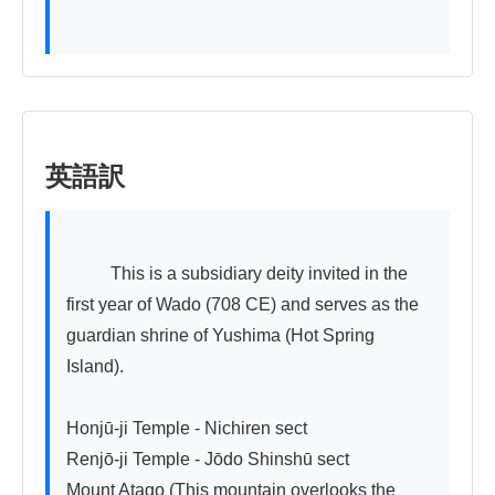
英語訳
          This is a subsidiary deity invited in the 
first year of Wado (708 CE) and serves as the 
guardian shrine of Yushima (Hot Spring 
Island).

Honjū-ji Temple - Nichiren sect

Renjō-ji Temple - Jōdo Shinshū sect

Mount Atago (This mountain overlooks the 