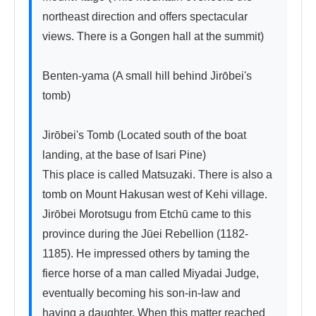
northeast direction and offers spectacular 
views. There is a Gongen hall at the summit)

Benten-yama (A small hill behind Jirōbei's 
tomb)

Jirōbei's Tomb (Located south of the boat 
landing, at the base of Isari Pine)

This place is called Matsuzaki. There is also a 
tomb on Mount Hakusan west of Kehi village. 
Jirōbei Morotsugu from Etchū came to this 
province during the Jūei Rebellion (1182-
1185). He impressed others by taming the 
fierce horse of a man called Miyadai Judge, 
eventually becoming his son-in-law and 
having a daughter. When this matter reached 