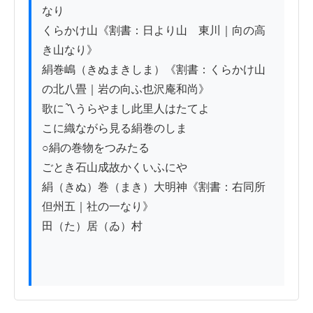
なり

くらかけ山《割書：日より山ゟ東川｜向の高
き山なり》

絹巻嶋（きぬまきしま）《割書：くらかけ山
の北八畳｜岩の向ふ也沢庵和尚》

歌に〽うらやまし此里人はたてよ

こに織ながら見る絹巻のしま

○絹の巻物をつみたる

ごとき石山成故かくいふにや

絹（きぬ）巻（まき）大明神《割書：右同所
但州五｜社の一なり》

田（た）居（ゐ）村
