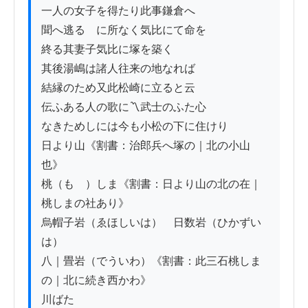
一人の女子を得たり此事鎌倉へ

聞へ逃るゝに所なく気比にて命を

終る其妻子気比に塚を築く

其後湯嶋は諸人往来の地なれば

結縁のため又此松崎に立ると云

伝ふある人の歌に〽武士のふた心

なきためしには今も小松の下に住けり

日より山《割書：治郎兵へ塚の｜北の小山
也》

桃（もゝ）しま《割書：日より山の北の在｜
桃しまの社あり》

烏帽子岩（ゑほしいは）　日数岩（ひかずい
は）

八｜畳岩（でういわ）《割書：此三石桃しま
の｜北に続き西かわ》

川ばた
