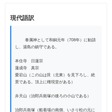
現代語訳
          眷属神として和銅元年（708年）に勧請
し、湯島の鎮守である。

本住寺　日蓮宗

蓮成寺　真宗

愛宕山（この山は艮（北東）を見下ろし、絶
景である。頂上に権現堂がある）

弁天山（治郎兵衛塚の後ろの小山である）

治郎兵衛塚（船着場の南側、いさり松の元に