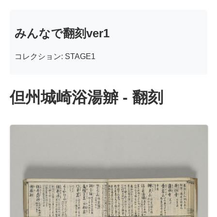
みんなで翻刻ver1
コレクション: STAGE1
但州城崎浴湯辧 - 翻刻