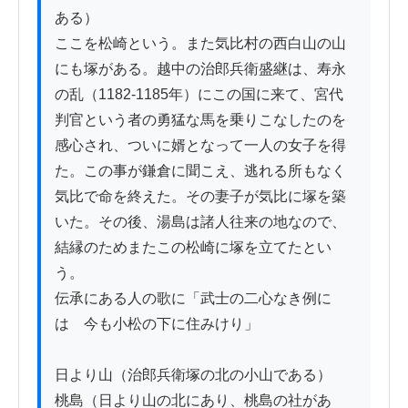
ある）

ここを松崎という。また気比村の西白山の山
にも塚がある。越中の治郎兵衛盛継は、寿永
の乱（1182-1185年）にこの国に来て、宮代
判官という者の勇猛な馬を乗りこなしたのを
感心され、ついに婿となって一人の女子を得
た。この事が鎌倉に聞こえ、逃れる所もなく
気比で命を終えた。その妻子が気比に塚を築
いた。その後、湯島は諸人往来の地なので、
結縁のためまたこの松崎に塚を立てたとい
う。

伝承にある人の歌に「武士の二心なき例に
は　今も小松の下に住みけり」

日より山（治郎兵衛塚の北の小山である）

桃島（日より山の北にあり、桃島の社があ