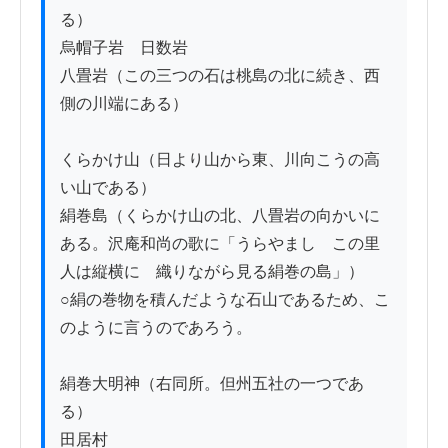
る）

烏帽子岩　日数岩

八畳岩（この三つの石は桃島の北に続き、西
側の川端にある）

くらかけ山（日より山から東、川向こうの高
い山である）

絹巻島（くらかけ山の北、八畳岩の向かいに
ある。沢庵和尚の歌に「うらやまし　この里
人は縦横に　織りながら見る絹巻の島」）

○絹の巻物を積んだような石山であるため、こ
のように言うのであろう。

絹巻大明神（右同所。但州五社の一つであ
る）

田居村
