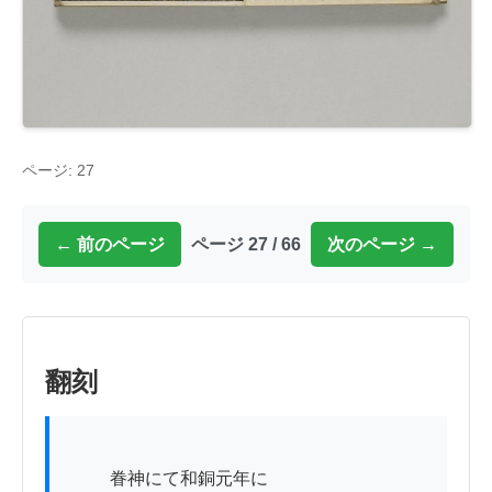
ページ: 27
← 前のページ
ページ 27 / 66
次のページ →
翻刻
          眷神にて和銅元年に
