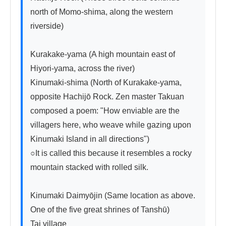
north of Momo-shima, along the western 
riverside)

Kurakake-yama (A high mountain east of 
Hiyori-yama, across the river)

Kinumaki-shima (North of Kurakake-yama, 
opposite Hachijō Rock. Zen master Takuan 
composed a poem: "How enviable are the 
villagers here, who weave while gazing upon 
Kinumaki Island in all directions")

○It is called this because it resembles a rocky 
mountain stacked with rolled silk.

Kinumaki Daimyōjin (Same location as above. 
One of the five great shrines of Tanshū)

Tai village
