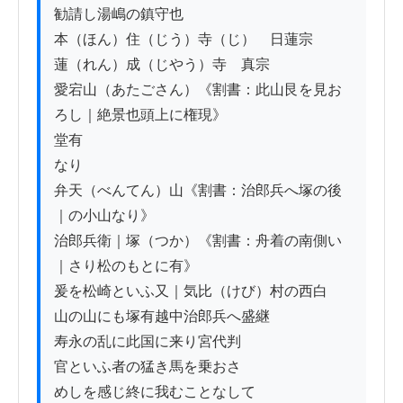
勧請し湯嶋の鎮守也

本（ほん）住（じう）寺（じ）　日蓮宗

蓮（れん）成（じやう）寺　真宗

愛宕山（あたごさん）《割書：此山艮を見お
ろし｜絶景也頭上に権現》

堂有

なり

弁天（べんてん）山《割書：治郎兵へ塚の後
｜の小山なり》

治郎兵衛｜塚（つか）《割書：舟着の南側い
｜さり松のもとに有》

爰を松崎といふ又｜気比（けび）村の西白

山の山にも塚有越中治郎兵へ盛継

寿永の乱に此国に来り宮代判

官といふ者の猛き馬を乗おさ

めしを感じ終に我むことなして
