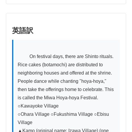
英語訳
          On festival days, there are Shinto rituals. 
Rice cakes (botamochi) are distributed to 
neighboring houses and offered at the shrine. 
People dance while chanting "hoya-hoya," 
then take the offerings home to celebrate. This 
is called the Miwa Hoya-hoya Festival. 
○Kawayoke Village

○Ohara Village ○Fukushima Village ○Ebisu 
Village

▲Kamo (original name: Izawa Village) (one 