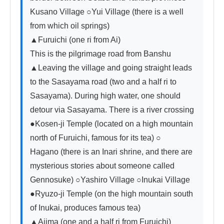
Kusano Village ○Yui Village (there is a well 
from which oil springs)

▲Furuichi (one ri from Ai)

This is the pilgrimage road from Banshu

▲Leaving the village and going straight leads 
to the Sasayama road (two and a half ri to 
Sasayama). During high water, one should 
detour via Sasayama. There is a river crossing

●Kosen-ji Temple (located on a high mountain 
north of Furuichi, famous for its tea) ○

Hagano (there is an Inari shrine, and there are 
mysterious stories about someone called 
Gennosuke) ○Yashiro Village ○Inukai Village 
●Ryuzo-ji Temple (on the high mountain south 
of Inukai, produces famous tea)

▲Ajima (one and a half ri from Furuichi)
