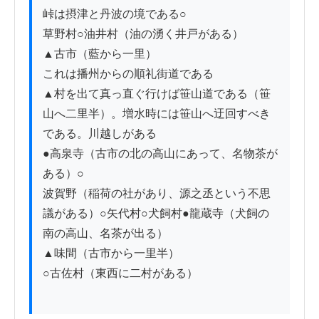
峠は摂津と丹波の境である○

草野村○油井村（油の湧く井戸がある）

▲古市（藍から一里）

これは播州からの順礼街道である

▲村を出て真っ直ぐ行けば笹山道である（笹
山へ二里半）。増水時には笹山へ迂回すべき
である。川越しがある

●高泉寺（古市の北の高山にあって、名物茶が
ある）○

波賀野（稲荷の社があり、源之丞という不思
議がある）○矢代村○犬飼村●龍蔵寺（犬飼の
南の高山、名茶が出る）

▲味間（古市から一里半）

○古佐村（東西に二村がある）
