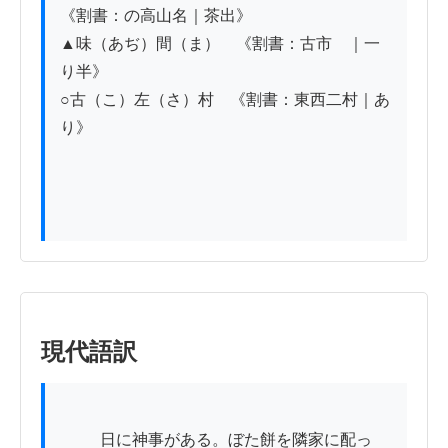
《割書：の高山名｜茶出》

▲味（あぢ）間（ま）　《割書：古市ゟ｜一
り半》

○古（こ）左（さ）村　《割書：東西二村｜あ
り》

現代語訳
          日に神事がある。ぼた餅を隣家に配っ