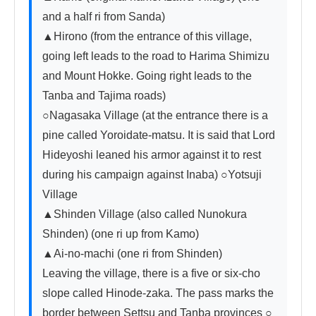
and a half ri from Sanda)

▲Hirono (from the entrance of this village, 
going left leads to the road to Harima Shimizu 
and Mount Hokke. Going right leads to the 
Tanba and Tajima roads)

○Nagasaka Village (at the entrance there is a 
pine called Yoroidate-matsu. It is said that Lord 
Hideyoshi leaned his armor against it to rest 
during his campaign against Inaba) ○Yotsuji 
Village

▲Shinden Village (also called Nunokura 
Shinden) (one ri up from Kamo)

▲Ai-no-machi (one ri from Shinden)

Leaving the village, there is a five or six-cho 
slope called Hinode-zaka. The pass marks the 
border between Settsu and Tanba provinces ○
