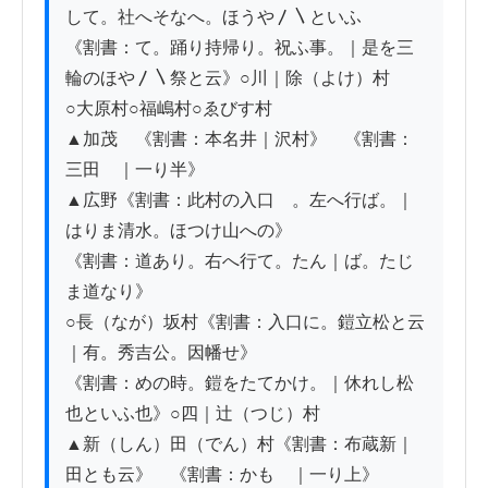
して。社へそなへ。ほうや〳〵といふ

《割書：て。踊り持帰り。祝ふ事。｜是を三
輪のほや〳〵祭と云》○川｜除（よけ）村

○大原村○福嶋村○ゑびす村

▲加茂　《割書：本名井｜沢村》　《割書：
三田ゟ｜一り半》

▲広野《割書：此村の入口ゟ。左へ行ば。｜
はりま清水。ほつけ山への》

《割書：道あり。右へ行て。たん｜ば。たじ
ま道なり》

○長（なが）坂村《割書：入口に。鎧立松と云
｜有。秀吉公。因幡せ》

《割書：めの時。鎧をたてかけ。｜休れし松
也といふ也》○四｜辻（つじ）村

▲新（しん）田（でん）村《割書：布蔵新｜
田とも云》　《割書：かもゟ｜一り上》
