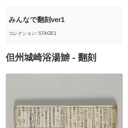
みんなで翻刻ver1
コレクション: STAGE1
但州城崎浴湯辧 - 翻刻