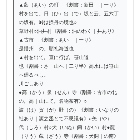
▲藍（あい）の町　《割書：新田ゟ｜一り》

村を出て。日（ひ）出（で）坂と云。五六丁

の坂有。峠は摂丹の境也○

草野村○油井村《割書：油のわく｜井あり》

▲古市　《割書：あいゟ｜一り》

是播州ゟの。順礼海道也

▲村を出て。直に行ば。笹山道

也《割書：さゝ山へ｜二り半》高水には笹山
へ廻るべし。

川ごしあり

●高（かう）泉（せん）寺《割書：古市の北
の。高｜山にて。名物茶有》○

波（は）賀（が）野（の）《割書：いなりの
社あり｜源之丞とて不思議有》○矢（や）

代（しろ）村○犬（いぬ）飼（かい）村●龍
（りう）蔵（ざう）寺《割書：犬飼｜の南》
