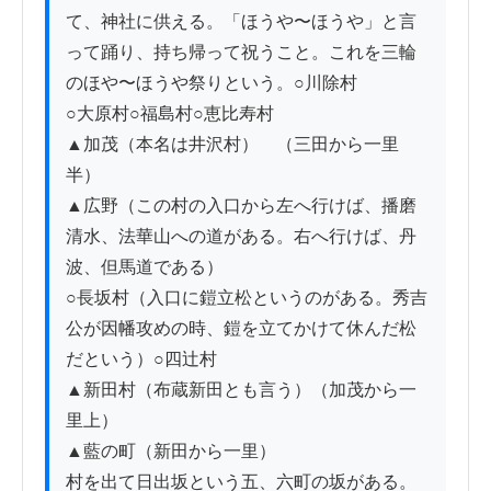
て、神社に供える。「ほうや〜ほうや」と言
って踊り、持ち帰って祝うこと。これを三輪
のほや〜ほうや祭りという。○川除村

○大原村○福島村○恵比寿村

▲加茂（本名は井沢村）　（三田から一里
半）

▲広野（この村の入口から左へ行けば、播磨
清水、法華山への道がある。右へ行けば、丹
波、但馬道である）

○長坂村（入口に鎧立松というのがある。秀吉
公が因幡攻めの時、鎧を立てかけて休んだ松
だという）○四辻村

▲新田村（布蔵新田とも言う）（加茂から一
里上）

▲藍の町（新田から一里）

村を出て日出坂という五、六町の坂がある。