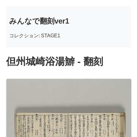
みんなで翻刻ver1
コレクション: STAGE1
但州城崎浴湯辧 - 翻刻