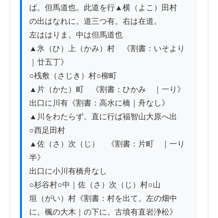
ば。但馬道也。此道を行▲横（よこ）田村

の出はなれに。道三つ有。右は在道。

左ははりま。中は但馬道也

▲氷（ひ）上（かみ）村　《割書：いそより
｜廿五丁》

○桟敷（さじき）村○柳町

▲片（かた）町　《割書：ひかみゟ｜一り》

出口に川有《割書：高水に橋｜舟なし》

▲川をわたらず。直に行ば福智山大原へ出

○西足田村

▲佐（さ）次（じ）　《割書：片町ゟ｜一り
半》

出口に小川有橋舟なし

○杉谷村○中｜佐（さ）次（じ）村○山

垣（がい）村《割書：村を出て。左の畑中
に。楓の大木｜の下に。古墳有直岩浄松》　