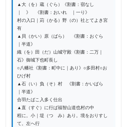
▲大（を）蔵（ぐら）《割書：宿なし
｜　》　《割書：おいれゟ｜一り》

村の入口｜苅（かる）野（の）社とてよき宮
有

▲貝（かい）原（ばら）　《割書：おぐらゟ
｜半道》

織（を）田（だ）山城守殿《割書：二万｜
石》御城下也町長し

○八幡社《割書：町中に｜あり》○多田村○お
ひげ村

▲石（い）負（そ）村　《割書：かいばらゟ
｜半道》

合羽たばこ入多く仕出

▲直（すぐ）に行ば福智山道也村の中

程に。小｜堤（つゝみ）あり。境をおりすし
て。左へ行
