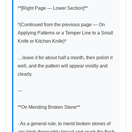
**[Right Page — Lower Section]**

*(Continued from the previous page — On 
Applying Patterns or a Temper Line to a Small 
Knife or Kitchen Knife)*

…leave it for about half a month, then polish it 
well, and the pattern will appear vividly and 
clearly.

---

**On Mending Broken Stone**

- As a general rule, to mend broken stones of 
any kind: thoroughly knead and crush the flesh 