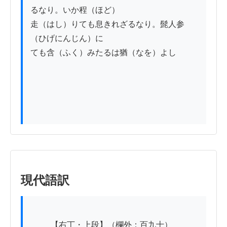
るなり。いか程（ほど）

走（はし）りても息きれざるなり。髭人参
（ひげにんじん）に

ても含（ふく）みたるは猶（なを）よし

現代語訳
          【右丁・上段】（欄外：百九十）
