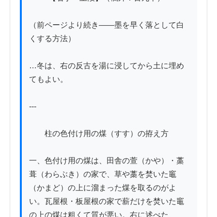
（前ページより続き——墨を早く落として白
くする方法）

…冬は、右の反古を湯に浸してから土に埋め
てもよい。

---

　　柱の色付け用の煤（すす）の拵え方

一、色付け用の煤は、田舎の萱（かや）・藁
葺（わらぶき）の家で、草や藁を焚いた竈
（かまど）の上に溜まった煤を取るのがよ
い。瓦屋根・板屋根の家で薪だけを焚いた竈
の上の煤は粗くて質が悪い。右に述べた
