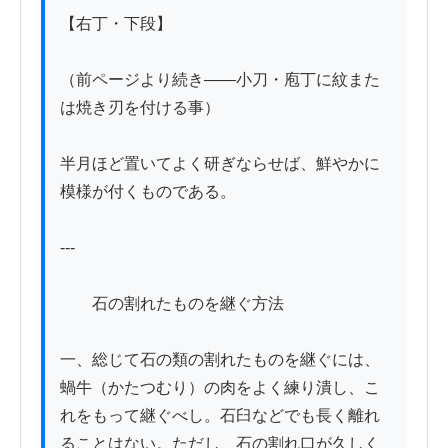
【右丁・下段】

（前ページより続き——小刀・庖丁に紋また
は焼き刃を付ける事）

半月ほど置いてよく研ぎならせば、鮮やかに
模様が付くものである。

---

　　石の割れたものを継ぐ方法

一、総じて石の類の割れたものを継ぐには、
蝸牛（かたつむり）の肉をよく練り潰し、こ
れをもって継ぐべし。石臼などでも長く離れ
ることはない。ただし、石の割れ口が久しく