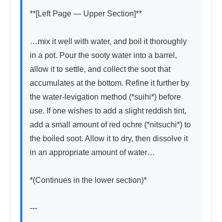
**[Left Page — Upper Section]**

…mix it well with water, and boil it thoroughly 
in a pot. Pour the sooty water into a barrel, 
allow it to settle, and collect the soot that 
accumulates at the bottom. Refine it further by 
the water-levigation method (*suihi*) before 
use. If one wishes to add a slight reddish tint, 
add a small amount of red ochre (*nitsuchi*) to 
the boiled soot. Allow it to dry, then dissolve it 
in an appropriate amount of water…

*(Continues in the lower section)*

---
