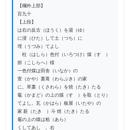
【欄外上部】

百九十

【上段】

は右の反古（ほうく）を湯（ゆ）

に浸（ひた）して土（つち）に

埋（うづみ）てよし

　柱（はしら）色付（いろつけ）煤（すゝ）
拵（こしらへ）様

一色付煤は田舎（いなか）の

萱（かや）藁葺（わらぶき）の家

に。草藁（くさわら）を焼（たき）たる

竈（かまど）の上の煤（すゝ）を取（とり）

てよし。瓦（かはら）板屋（いたや）の

家 薪（たきゝ）斗 焼（たき）たる

竈の上の煤は粗（あら）

くしてあしゝ。右
