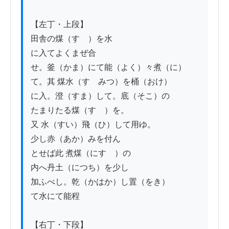
【左丁・上段】

田舎の煤（すゝ）を水

に入てよくまぜ合

せ。釜（かま）にて能（よく）々煮（に）

て。其 煤水（すゝみつ）を桶（おけ）

に入。澄（すま）して。底（そこ）の

たまりたる煤（すゝ）を。

又 水（すい）飛（ひ）して用ゆ。

少し赤（あか）みを付ん

とせば此 煮煤（にすゝ）の

内へ丹土（につち）を少し

加ふべし。乾（かはか）し置（をき）

て水にて能程

【右丁・下段】
