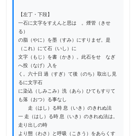
【左丁・下段】

一石に文字をすえんと思はゞ。煙管（きせ
る）

の脂（やに）を墨（すみ）にすりまぜ。是
（これ）にて石（いし）に

文字（もじ）を書（かき）。此石をせゝなぎ
へ投（なげ）入を

く。六十日 過（すぎ）て後（のち）取出し見
るに文字石

に染込（しみこみ）洗（あら）ひてもすりて
も落（おつ）る事なし

　　走（はし）る時 息（いき）のきれぬ法

一 走（はし）る時 息（いき）のきれぬ法は。
走り出しの時

より態（わさ）と呼吸（こきう）をあらくす