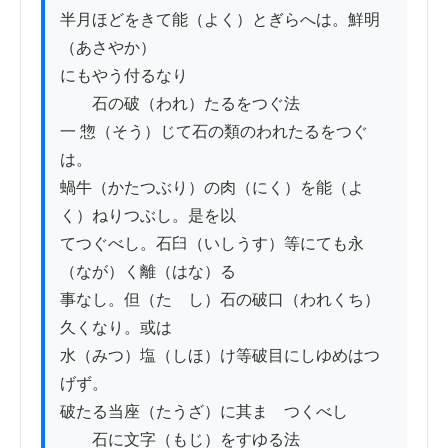
半月ほどをきて能（よく）とぎらへは。鮮明
（あさやか）

にもやう付るなり

　　石の破（われ）たるをつぐ法

一 惣（そう）じて石の類のわれたるをつぐ
は。

蝸牛（かたつぶり）の肉（にく）を能（よ
く）ねりつぶし。是を以

てつぐべし。石臼（いしうす）等にても永
（なが）く離（はな）るゝ

事なし。但（たゝし）石の破口（われくち）
久くなり。或は

水（みつ）塩（しほ）け等破目にしゆめはつ
げず。

破たる当座（たうざ）に其まゝつくべし

　　石に文字（もじ）をすゆる法
