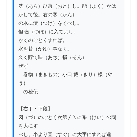
洗（あら）ひ落（おと）し。能（よく）かは

かして後。右の寒（かん）

の水に漬（つけ）をくべし。

但 壺（つぼ）に入てよし。

かくのごとくすれば。

水を替（かゆ）事なく。

久く貯て味（あぢ）損（そん）

ぜず

　巻物（まきもの）小口 截（きり）様（や
う）

　の秘伝

【右丁・下段】

図（づ）のごとく次第〳〵に系（けい）の間
を大にす

べし。小より直（すぐ）に大字にすれば違