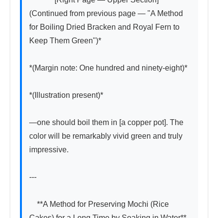
(Continued from previous page — "A Method 
for Boiling Dried Bracken and Royal Fern to 
Keep Them Green")*

*(Margin note: One hundred and ninety-eight)*

*(Illustration present)*

—one should boil them in [a copper pot]. The 
color will be remarkably vivid green and truly 
impressive.

---

　**A Method for Preserving Mochi (Rice 
Cakes) for a Long Time by Soaking in Water**
