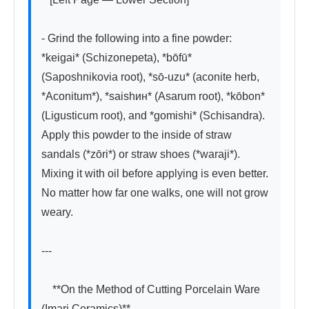
- Grind the following into a fine powder: 
*keigai* (Schizonepeta), *bōfū* 
(Saposhnikovia root), *sō-uzu* (aconite herb, 
*Aconitum*), *saishин* (Asarum root), *kōbon* 
(Ligusticum root), and *gomishi* (Schisandra). 
Apply this powder to the inside of straw 
sandals (*zōri*) or straw shoes (*waraji*). 
Mixing it with oil before applying is even better. 
No matter how far one walks, one will not grow 
weary.

---

　**On the Method of Cutting Porcelain Ware 
(Imari Ceramics)**
