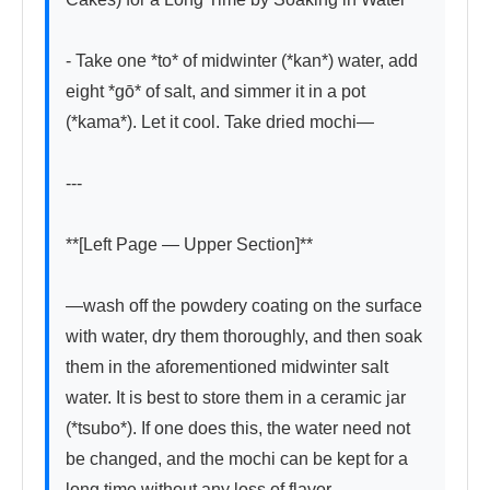
- Take one *to* of midwinter (*kan*) water, add 
eight *gō* of salt, and simmer it in a pot 
(*kama*). Let it cool. Take dried mochi—

---

**[Left Page — Upper Section]**

—wash off the powdery coating on the surface 
with water, dry them thoroughly, and then soak 
them in the aforementioned midwinter salt 
water. It is best to store them in a ceramic jar 
(*tsubo*). If one does this, the water need not 
be changed, and the mochi can be kept for a 
long time without any loss of flavor.
