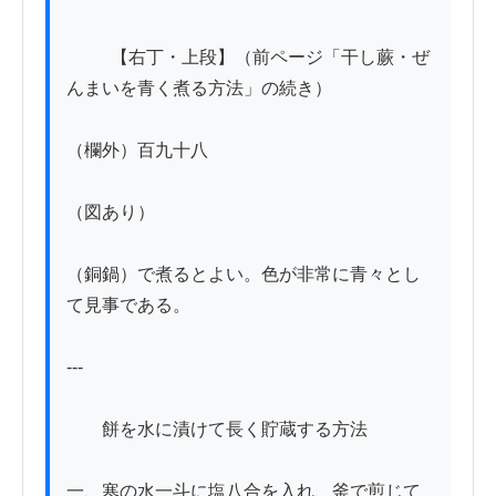
          【右丁・上段】（前ページ「干し蕨・ぜ
んまいを青く煮る方法」の続き）

（欄外）百九十八

（図あり）

（銅鍋）で煮るとよい。色が非常に青々とし
て見事である。

---

　　餅を水に漬けて長く貯蔵する方法

一、寒の水一斗に塩八合を入れ、釜で煎じて