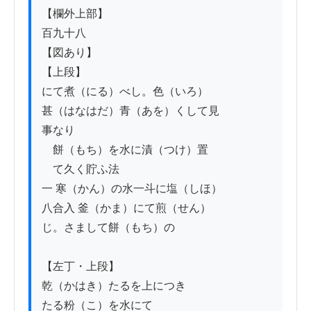
【欄外上部】

百九十八

【図あり】

【上段】

にて煮（にる）べし。色（いろ）

甚（はなはだ）青（あを）くして見

事なり

　餅（もち）を水に漬（つけ）置

　て久く貯ふ法

一 寒（かん）の水一斗に塩（しほ）

八合入 釜（かま）にて煎（せん）

じ。さまして餅（もち）の

【左丁・上段】

乾（かはき）たるを上につき

たる粉（こ）を水にて
