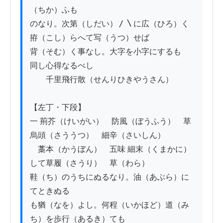
（ちか）ふも

のなり。次第（しだい）〳〵に広（ひろ）く
拵（こし）らへて写（うつ）せば

背（そむ）く事なし。大字を小字にするも

同し心得なるべし

　　千里飛行散（せんりひきやうさん）

【左丁・下段】

一 荊芥（けいがい）　防風（ぼうふう）　草
烏頭（さううつ）　細辛（さいしん）

　藁本（かうぼん）　五味 細末（くまかに）
して草履（さうり）　草（わら）

鞋（ち）のうちにぬるなり。油（あぶら）に
てときぬる

も猶（なを）よし。何程（いかほど）道（み
ち）を歩行（あるき）ても
