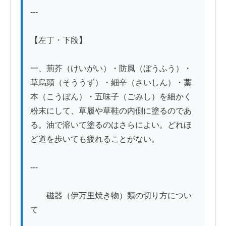
---

【左丁・下段】

一、荊芥（けいがい）・防風（ぼうふう）・
草烏頭（そううず）・細辛（さいしん）・藁
本（こうぼん）・五味子（ごみし）を細かく
粉末にして、草履や草鞋の内側に塗るのであ
る。油で溶いて塗るのはさらによい。どれほ
ど道を歩いても疲れることがない。

---

　　磁器（伊万里焼き物）類の切り方につい
て
