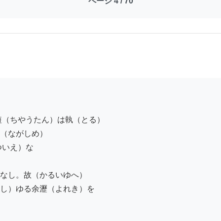
ページ 4 / 70
（ちやうたん）は執（とる）

（ながしめ）

いえ）な

なし。故（かるいゆへ）

し）ゆる余瀝（よれき）を
