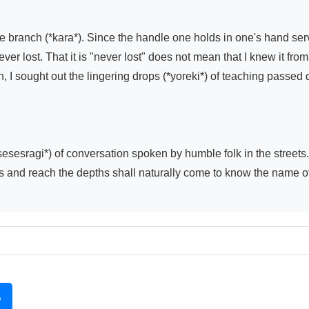
he branch (*kara*). Since the handle one holds in one's hand ser
 lost. That it is "never lost" does not mean that I knew it from 
n, I sought out the lingering drops (*yoreki*) of teaching passed
esragi*) of conversation spoken by humble folk in the streets. A
 and reach the depths shall naturally come to know the name of 
る