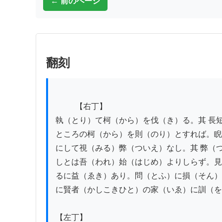
← 前のページ
翻刻
          【右丁】

執（とり）て柯（から）を伐（き）る。其 長短
ところの柯（から）を則（のり）とすれば。睨
にして視（みる）弊（ついえ）なし。其 弊（つ
しとは吾（われ）始（はじめ）よりしらず。見

るに益（ゑき）あり。問（とふ）に損（そん）
に賢者（かしこきひと）の家（いゑ）に訓（を
【左丁】
