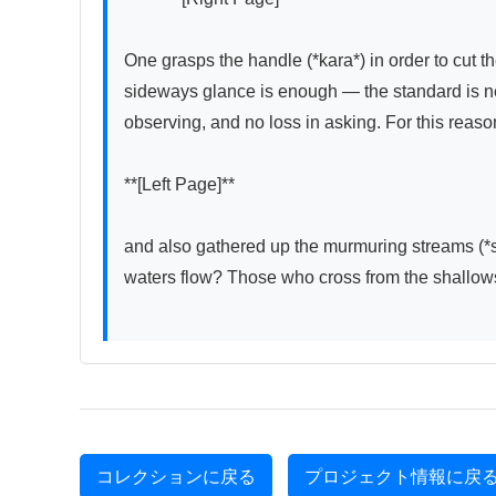
One grasps the handle (*kara*) in order to cut t
sideways glance is enough — the standard is never
observing, and no loss in asking. For this reaso
**[Left Page]**

and also gathered up the murmuring streams (*ses
waters flow? Those who cross from the shallows
コレクションに戻る
プロジェクト情報に戻