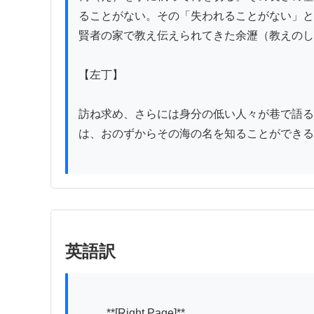
ることがない。その「失われることがない」と
賢者の家で教え伝えられてきた余瀝（教えのし
【左丁】

訪ね求め、さらには身分の低い人々が巷で語る
は、おのずからその海の名を知ることができる
英語訳
          **[Right Page]**
