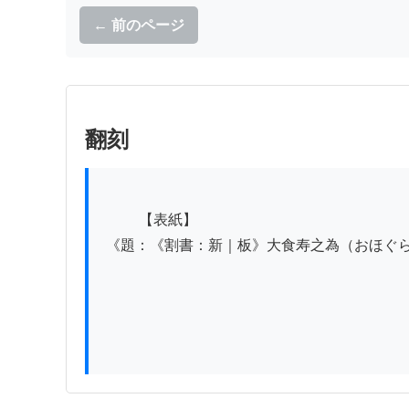
← 前のページ
翻刻
          【表紙】

 《題：《割書：新｜板》大食寿之為（おほぐらいじゆめうのため）《割書：奥｜㊤｜村》》
