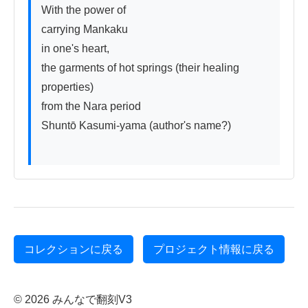
With the power of

carrying Mankaku

in one's heart,

the garments of hot springs (their healing 
properties)

from the Nara period

Shuntō Kasumi-yama (author's name?)

コレクションに戻る
プロジェクト情報に戻る
© 2026 みんなで翻刻V3