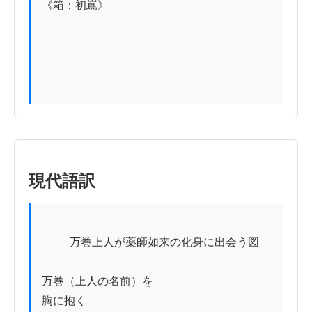
《箱：初嶌》

現代語訳
          万巻上人が薬師如来の化身に出会う図

万巻（上人の名前）を

胸に抱く
