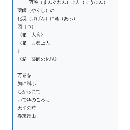
          万巻（まんぐわん）上人（せうにん）

薬師（やくし）の

化現（けげん）に逢（あふ）

図（づ）

《箱：大嶌》

《箱：万巻上人

》

《箱：薬師の化現》

万巻を

胸に贈ふ

ちからにて

いでゆのころも

天平の時

春東霞山
