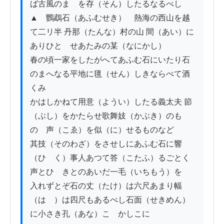
ば古風のまゝを存（そん）したるなるべし

▲　鸚鵡石（あふむせき）　熱海の西山を越
て二リ半 丹那（たんな）村の山 間（あい）に
ありひとゝせあたみの某（なにかし）

春の頃一家をしたがへてあふむ石にいたり石
のまへなる平地に氊（せん）しきならべて酒
くみ

かはしかねて用意（ようい）したる義太夫 節
（ぶし）をかたらせ歌舞妓（かぶき）のも
のゝ声（こゑ）を似（に）せるものなど

其技（そのわざ）をさせしにあふむ石に響
（ひゞく）事人あつて答（こたふ）るごとく
声とひゞきとのあいだ一毛（いちもう）を

入れずとぞ石の丈（たけ）は六尺あまり幅
（はゞ）は四尺もあるべし石面（せきめん）
に小さき孔（あな）こゝかしこに
