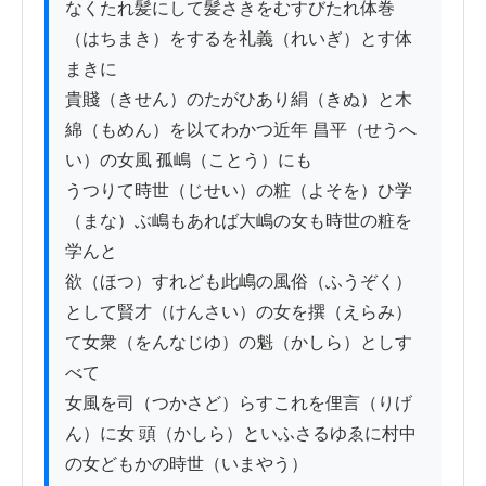
なくたれ髪にして髪さきをむすびたれ体巻
（はちまき）をするを礼義（れいぎ）とす体
まきに

貴賤（きせん）のたがひあり絹（きぬ）と木
綿（もめん）を以てわかつ近年 昌平（せうへ
い）の女風 孤嶋（ことう）にも

うつりて時世（じせい）の粧（よそを）ひ学
（まな）ぶ嶋もあれば大嶋の女も時世の粧を
学んと

欲（ほつ）すれども此嶋の風俗（ふうぞく）
として賢才（けんさい）の女を撰（えらみ）
て女衆（をんなじゆ）の魁（かしら）としす
べて

女風を司（つかさど）らすこれを俚言（りげ
ん）に女 頭（かしら）といふさるゆゑに村中
の女どもかの時世（いまやう）
