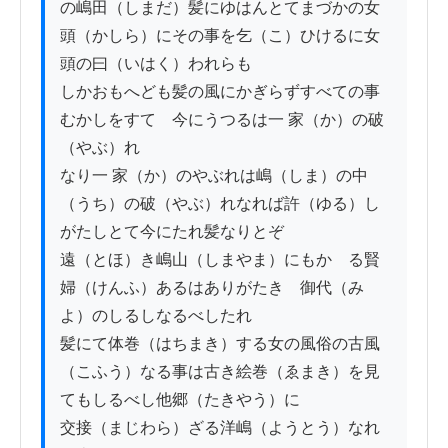
の嶋田（しまだ）髪にゆはんとてまづかの女 
頭（かしら）にその事を乞（こ）ひけるに女
頭の曰（いはく）われらも

しかおもへども髪の風にかぎらずすべての事
むかしをすてゝ今にうつるは一 家（か）の破
（やぶ）れ

なり一 家（か）のやぶれは嶋（しま）の中
（うち）の破（やぶ）れなれば許（ゆる）し
がたしとて今にたれ髪なりとぞ

遠（とほ）き嶋山（しまやま）にもかゝる賢
婦（けんふ）あるはありがたき　御代（み
よ）のしるしなるべしたれ

髪にて体巻（はちまき）する女の風俗の古風
（こふう）なる事は古き絵巻（ゑまき）を見
てもしるべし他郷（たきやう）に

交接（まじわら）ざる洋嶋（ようとう）なれ