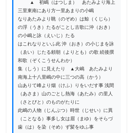
          ▲　初嶋（はつしま）　あたみより海上
三里東南にあり方一里あまりの小嶋

なりあたみより眺（のぞめ）は鯨（くじら）
の浮（うき）たるがことし古歌に沖（おき）
の小嶋と詠（えいじ）たる

はこれなりといふ此 沖（おき）の小じまを詠
（ゑい）じたる頼朝（よりとも）の歌 続後撰
和歌（ぞくこうせんわか）

集（しう）に見えたり　▲大嶋　あたみより
南海上十八里嶋の中に三つの高（かう）

山ありて峰より烟（けふ）りをいだす事 浅間
（あさま）山のごとし熱海（あたみ）の里人
（さとびと）のものがたりに

此嶋の人物（じんぶつ）時世（じせい）に異
（ことなる）事多し女は眉（まゆ）をそらづ
歯（は）を染（そめ）ず髪をゆふ事
