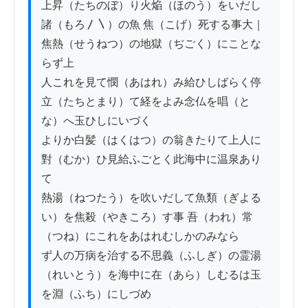
上昇（たちのぼ）り火焔（ほのう）をいだし
諸（もろ〳〵）の魚 焦（こげ）死する事大｜
焦熱（せうねつ）の地獄（ぢごく）にことな
らず上

人これを見て憫（あはれ）み給ひしばらく停
立（たちとまり）て経をよみ念仏を唱（と
な）へ玉ひしにいづく

よりか白髪（はくはつ）の翁きたりて上人に
對（むか）ひ見給ふごとく此海中に温泉あり
て

熱湯（ねつたう）を吹いだして魚類（ぎよる
い）を焦殺（やきころ）す事 吾（われ）常
（つね）にこれをあはれむしかのみなら

ず人の万病を治する不思義（ふしぎ）の霊湯
（れいとう）を海中に在（あら）しむるは玉
を淵（ふち）にしづめ
