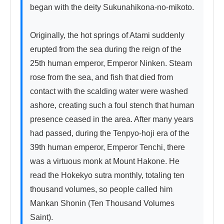
began with the deity Sukunahikona-no-mikoto.

Originally, the hot springs of Atami suddenly 
erupted from the sea during the reign of the 
25th human emperor, Emperor Ninken. Steam 
rose from the sea, and fish that died from 
contact with the scalding water were washed 
ashore, creating such a foul stench that human 
presence ceased in the area. After many years 
had passed, during the Tenpyo-hoji era of the 
39th human emperor, Emperor Tenchi, there 
was a virtuous monk at Mount Hakone. He 
read the Hokekyo sutra monthly, totaling ten 
thousand volumes, so people called him 
Mankan Shonin (Ten Thousand Volumes 
Saint).
