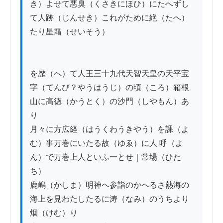
き）よせて悪臭（くさきにほひ）にたへずし
て人跡（じんせき）これがために絶（たへ）
たり星霜（せいそう）

を歴（へ）て人王三十九代天智天皇の天平宝
字（てんび？やうはうじ）の頃（ころ）箱根
山に高徳（かうとく）の沙門（しやもん）あ
り

月々に方広経（はうくわうきやう）を課（よ
む）事万巻にいたる故（ゆゑ）に人 呼（よ
ん）で万巻上人といふ一とせ｜常場（ひた
ち）

鹿嶋（かしま）明神へ参詣のかへるさ熱海の
海上を見わたしたるに涛（なみ）のうちより
烟（けむ）り
