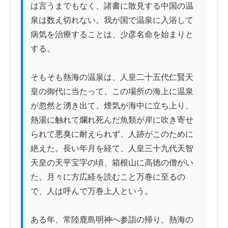
は言うまでもなく、諸書に散見する中国の温
泉は数え切れない。我が国で温泉に入浴して
病気を治療することは、少彦名命を始まりと
する。

そもそも熱海の温泉は、人皇二十五代仁賢天
皇の御代に当たって、この場所の海上に温泉
が忽然と湧き出て、煙気が海中に立ち上り、
熱湯に触れて爛れ死んだ魚類が岸に吹き寄せ
られて悪臭に耐えられず、人跡がこのために
絶えた。長い年月を経て、人皇三十九代天智
天皇の天平宝字の頃、箱根山に高徳の僧がい
た。月々に方広経を読むこと万巻に至るの
で、人は呼んで万巻上人という。

ある年、常陸鹿島明神へ参詣の帰り、熱海の