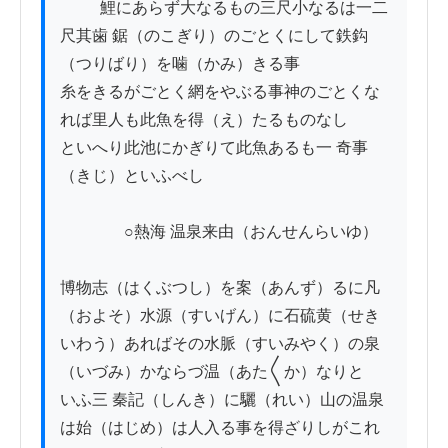
          鯉にあらず大なるもの三尺小なるは一二
尺其歯 鋸（のこぎり）のごとくにして鉄鈎
（つりばり）を噛（かみ）きる事

糸をきるがごとく網をやぶる事神のごとくな
れば里人も此魚を得（え）たるものなし

といへり此池にかぎりて此魚あるも一 奇事
（きじ）といふべし

　　　　○熱海 温泉来由（おんせんらいゆ）

博物志（はくぶつし）を案（あんず）るに凡
（およそ）水源（すいげん）に石硫黄（せき
いわう）あればその水脈（すいみやく）の泉
（いづみ）かならづ温（あた〱か）なりと

いふ三 秦記（しんき）に驪（れい）山の温泉
は始（はじめ）は人入る事を得ざりしがこれ