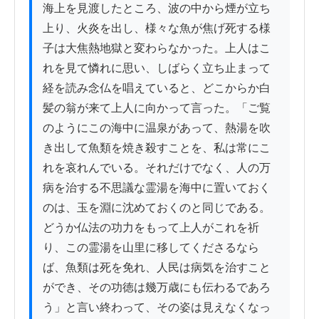
海上を見渡したところ、波の中から煙が立ち
上り、火炎を出し、様々な魚が焦げ死する様
子は大焦熱地獄と変わらなかった。上人はこ
れを見て憐れに思い、しばらく立ち止まって
経を読み念仏を唱えていると、どこからか白
髪の翁が来て上人に向かって言った。「ご覧
のようにこの海中に温泉があって、熱湯を吹
き出して魚類を焼き殺すことを、私は常にこ
れを哀れんでいる。それだけでなく、人の万
病を治する不思議な霊湯を海中に置いておく
のは、玉を淵に沈めておくのと同じである。
どうか仏法の功力をもって上人がこれを祈
り、この霊湯を山里に移してくださるなら
ば、魚類は死を免れ、人民は病気を治すこと
ができ、その功徳は幾万歳にも伝わるであろ
う」と言い終わって、その姿は見えなくなっ