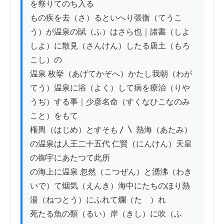
を祭りてのち入る

もの疾を去（さ）るといへり張衡（てうこ
う）が温泉の賦（ふ）はさら也｜諸書（しよ
しよ）に散見（さんけん）したる唐土（もろ
こし）の

温泉 枚挙（あげてかぞへ）かたし我朝（わが
てう）温泉に浴（よく）して病を療治（りや
うぢ）する事｜少彦名命（すくなひこなのみ
こと）をもて

権輿（はじめ）とすそも〳〵 熱海（あたみ）
の温泉は人王二十五代 仁賢（にんけん）天皇
の御宇にあたつて此所

の海上に温泉 忽然（こつぜん）と湧沸（わき
いで）て烟気（えんき）海中にたちのほり熱
湯（ねつとう）にふれて爛（たゞ）れ

死たる魚の類（るい）岸（きし）に吹（ふ