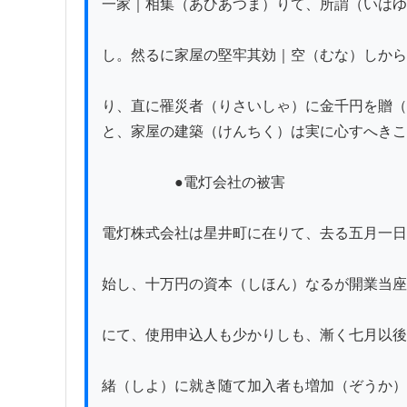
一家｜相集（あひあつま）りて、所謂（いはゆ
し。然るに家屋の堅牢其効｜空（むな）しから
り、直に罹災者（りさいしゃ）に金千円を贈（
と、家屋の建築（けんちく）は実に心すへきこ
　　　　　●電灯会社の被害

電灯株式会社は星井町に在りて、去る五月一日
始し、十万円の資本（しほん）なるが開業当座
にて、使用申込人も少かりしも、漸く七月以後
緒（しよ）に就き随て加入者も増加（ぞうか）