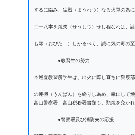
するに臨み、猛烈（まうれつ）なる火軍の為に
二十八本を焼失（せうしつ）せし程なれは、諸
も夥（おびたゞ）しかるべく、誠に気の毒の至
　　　　　●教習生の努力

本巡査教習所学生は、出火に際し直ちに警察部
の運搬（うんぱん）を終りし為め、幸にして焼
富山警察署、富山税務署書類も、類焼を免かれ
　　　　　●警察署及ひ消防夫の応援
