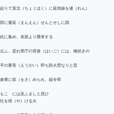
起りて直北（ちょくほく）に延焼線を連（れん）

部に蔓延（まんえん）せんとせしに因

此に集め、表面より襲来する

云ふ、是れ県庁の背後（はいご）には、棟続きの

手の要害（えうがい）即ち防火壁なりと思

倉庫に収（をさ）められ、縦令県

もこゝには及ふましと思ひ

社を焼（や）ける火
