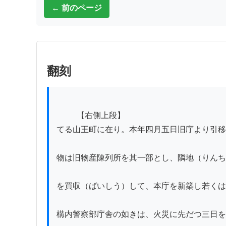
← 前のページ
翻刻
          【右側上段】

てる山王町に在り。本年四月五日旧庁より引移
物は旧物産陳列所を其一部とし、隣地（りんち
を買収（ばいしう）して、本庁を新築し若くは
構内警察部庁舎の如きは、火災に先だつ三日を