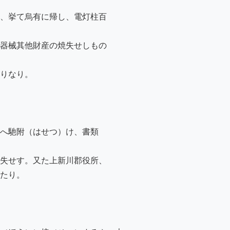
、挙て烏有に帰し、電灯柱百

器械其他財産の焼失せしもの

りなり。

へ馳附（はせつ）け、書類

失せす。又た上新川郡役所、

たり。
