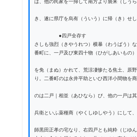
は、他の民家を一掃して南方より襲来（しうら
き、遂に県庁を烏有（ういう）に帰（き）せし
　　　　　●四戸全存す

さしも強烈（きやうれつ）横暴（わうばう）な
番町に、一戸及び東四十物（ひがしあいもの）
を免（まぬ）かれて、荒涼凄惨たる焦土、原野
り。二番町のは永井平助といひ西洋小間物を商
のは二戸｜相並（あひなら）び、他の一戸は其
兵衛といふ薬種商（やくしゆしやう）にして、
師黒田正孝の宅なり、右四戸とも純粋（じゆん