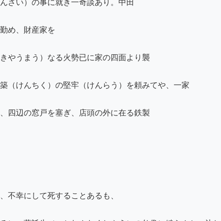
んざい）の事に就き一奇談あり。中田

勤め、財産家を

きやうまう）なる火勢已に家の四面より襲

築（けんちく）の堅牢（けんらう）を頼みてや、一家

、四辺の窓戸を塞ぎ、店頭の外に在る鉄製

、不幸にして死することあるも、
