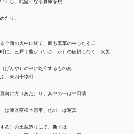
い）し、此堅牢なる倉庫を焼

めたり。

る全面の火中に於て、而も繁華の中心たる二

町に、三戸｜些少（いさゝか）の破損もなく、火災

（げんや）の中に屹立するものあ

ふ。東四十物町

直向に方（あた）り、其中の一は中田清

一は漆器商松本宗平、他の一は写真

すゐ）の土蔵造りにて、斯くは
