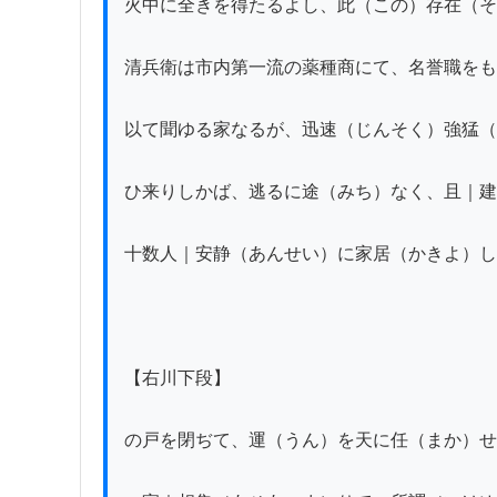
火中に全きを得たるよし、此（この）存在（そ
清兵衛は市内第一流の薬種商にて、名誉職をも
以て聞ゆる家なるが、迅速（じんそく）強猛（
ひ来りしかば、逃るに途（みち）なく、且｜建
十数人｜安静（あんせい）に家居（かきよ）し
【右川下段】

の戸を閉ぢて、運（うん）を天に任（まか）せ