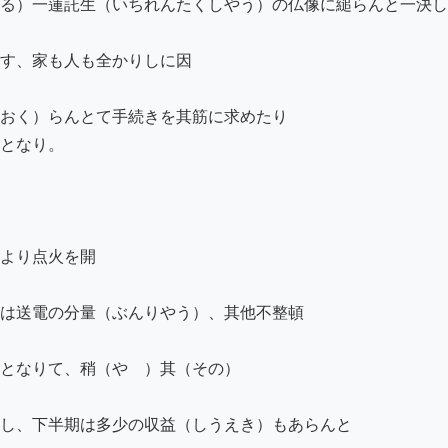
る）一蓮託生（いちれんたくしやう）の仏像に縋らんと一決し
す、家も人も全かりしに因

おく）らんとて手続きを其筋に求めたり

となり。

より点火を開

は送電の分量（ぶんりやう）、其他不整頓

となりて、稍（やゝ）其（その）

し、下半期は多少の収益（しうえき）もあらんと
