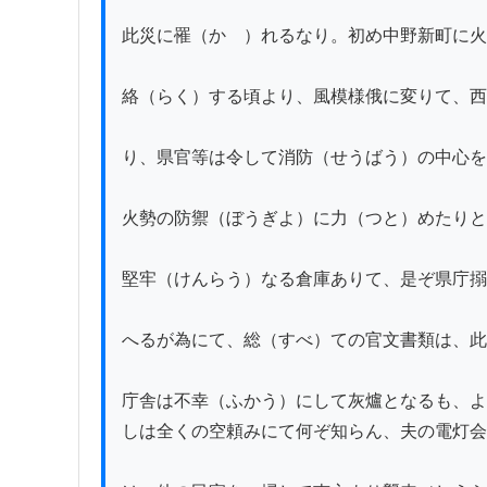
此災に罹（かゝ）れるなり。初め中野新町に火
絡（らく）する頃より、風模様俄に変りて、西
り、県官等は令して消防（せうばう）の中心を
火勢の防禦（ぼうぎよ）に力（つと）めたりと
堅牢（けんらう）なる倉庫ありて、是ぞ県庁搦
へるが為にて、総（すべ）ての官文書類は、此
庁舎は不幸（ふかう）にして灰爐となるも、よ
しは全くの空頼みにて何ぞ知らん、夫の電灯会