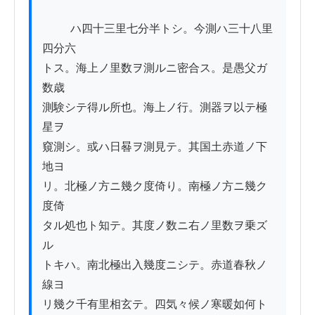
          ハ四十三里七分半トシ。今測ハ三十八里
四分六

トス。海上ノ里数ヲ測ルニ密合ス。是愚父ガ
数歳

測験シテ得ル所也。海上ノ行。測器ヲ以テ極
星ヲ

窺測シ。或ハ日晷ヲ測見テ。其国土赤道ノ下
地ヨ

リ。北極ノ方ニ幾ク度倚り。南極ノ方ニ幾ク
度倚

タル処也ト知テ。其度ノ数ニ右ノ里数ヲ乗ズ
ル

トキハ。南北極出入幾度ニシテ。赤道春秋ノ
線ヨ

リ幾ク千有里相玄テ。四気々候ノ寒暖如何ト