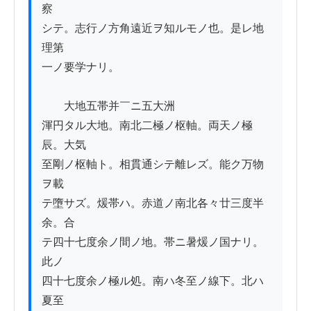
察

シテ。志行ノ方角遠近ヲ知ルモノ也。是レ地
理第

一ノ要学ナリ。

　　大地五帯并￣ニ五大洲

渾円タル大地。南北二極ノ枢軸。両天ノ極
辰。大気

至剛ノ枢軸ト。相貫通シテ離レズ。能ク万物
ヲ載

テ墮サズ。煖帯ハ。赤道ノ南北各々廿三度半
余。合

テ四十七度余ノ間ノ地。帯ニ暑煖ノ国ナリ。
此ノ

四十七度余ノ極ル処。南ハ冬至ノ線下。北ハ
夏至
