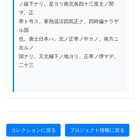
ノ線下ナリ。是ヨリ南北各四十三度太ノ間
ヲ。正

帯ト号ス。寒熱温涼四気正ク。四時偏ナラザ
ル国

也。唐土日本ハ。北ノ正帯ノ中カノ。南方ニ
在ルノ

国ナリ。又北極下ノ地ヨリ。正帯ノ堺マデ。
二十三

コレクションに戻る
プロジェクト情報に戻る