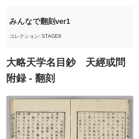
みんなで翻刻ver1
コレクション: STAGE8
大略天学名目鈔 天經或問
附録 - 翻刻