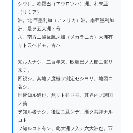
シウ）。欧羅巴（ヱウロツハ）洲。利未亜
（リミア）

洲。北 亜墨利加（アメリカ）洲。南亜墨利加
洲。是ヲ五大洲ト号

ス。南方ニ墨瓦臘尼加（メカラニカ）大洲有
リト云ヘドモ。古ハ

知ル人ナシ。二百年来。欧羅巴ノ人船ニ駕リ
来テ。

回視シ。其地ノ度極ヲ測定セシヨリ。地図ニ
著シ。

世皆知ル処也。然リト雖ドモ。其界内ノ諸国
ノ義

ヲ知ル者ナシ。後世ニ及ンデ。漸ク其詳ナル
コト

ヲ知ルコト有ン。此大洲ヲ入テ六大洲也。五