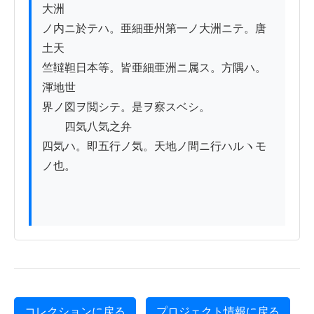
大洲

ノ内ニ於テハ。亜細亜州第一ノ大洲ニテ。唐
土天

竺韃靼日本等。皆亜細亜洲ニ属ス。方隅ハ。
渾地世

界ノ図ヲ閲シテ。是ヲ察スベシ。

　　四気八気之弁

四気ハ。即五行ノ気。天地ノ間ニ行ハルヽモ
ノ也。

コレクションに戻る
プロジェクト情報に戻る