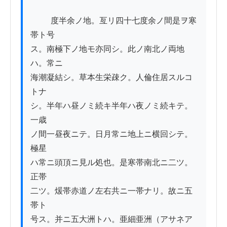
          度半余ノ地。亙リ四十七度余ノ間是ヲ寒
帯ト号

ス。南極下ノ地モ亦同シ。此ノ南北ノ両地
ハ。常ニ

海潮凝結シ。草本生栄疎ク。人倫住居スルコ
トナ

シ。半年ハ昼ノミ続キ半年ハ夜ノミ続キテ。
一歳

ノ間一昼夜ニテ。日月常ニ地上ニ横回シテ。
極星

ハ常ニ頭頂ニ見ル処也。是寒帯南北ニ二ツ。
正帯

二ツ。煖帯赤道ノ左右共ニ一帯ナリ。故ニ五
帯ト

号ス。并ニ五大洲トハ。亜細亜洲（アサネア