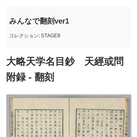
みんなで翻刻ver1
コレクション: STAGE8
大略天学名目鈔 天經或問
附録 - 翻刻