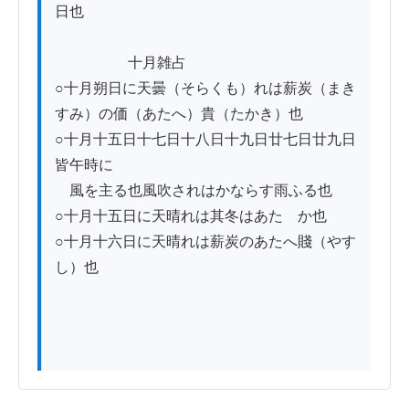
日也

　　　　　十月雑占

○十月朔日に天曇（そらくも）れは薪炭（まき
すみ）の価（あたへ）貴（たかき）也

○十月十五日十七日十八日十九日廿七日廿九日
皆午時に

　風を主る也風吹されはかならす雨ふる也　

○十月十五日に天晴れは其冬はあたゝか也　

○十月十六日に天晴れは薪炭のあたへ賤（やす
し）也　
