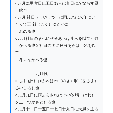
○八月に甲寅日巳丑日あらは其日にかならす風

　吹也

○八月 社日（しやしつ）に雨ふれは来年にい
たりて五 穀（こく）ゆたかに

　みのる也　

○八月社日のまへに秋分あらは斗米を以て斗銭

　かへる也又社日の後に秋分あらは斗米を以
て

　斗豆をかへる也　

　　　　　九月雑占

○九月九日に雨ふれは禾（のき）収（をさま）
るのしるし也

○九月九日に雨ふらされはその冬 晴（はれ）
を主（つかさと）る也　

○九月十一日十五日十七日廿九日に大風を主る