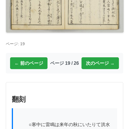
ページ: 19
← 前のページ
ページ 19 / 26
次のページ →
翻刻
          ○寒中に雷鳴は来年の秋にいたりて洪水