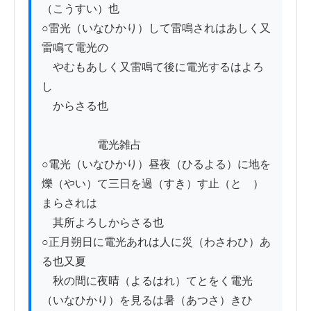
（こうすい）也

○雷光（いなひかり）して雷鳴されはあしく又
雷鳴て電光の

　やむもあしく又雷鳴て後に電光するはよろ
し

　からさる也

　　　　　電光雑占

○電光（いなひかり）昼夜（ひるよる）に地を
爍（やい）て三日を過（すき）す止（とゝ）
まらされは

　其所よろしからさる也

○正月朔日に電光あれは人に災（わさわひ）あ
る也又夏　

　秋の間に夜晴（よるはれ）てとをく電光
（いなひかり）を見るは暑（あつさ）きひ
