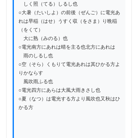
　しく照（てる）しるし也

○大暑（たいしよ）の前後（ぜんご）に電光あ
れは早稲（はせ）うすく収（をさま）り晩稲
（をくて）

　大に熟（みのる）也

○電光南方にあれは晴を主る也北方にあれは

　雨のしるし也

○空（そら）くもりて電光あれは其ひかる方よ
りかならす　

　風吹雨ふる也

○電光四方にあらは大風大雨きさし也

○夏（なつ）は電光する方より風吹也又秋はひ
かる方
