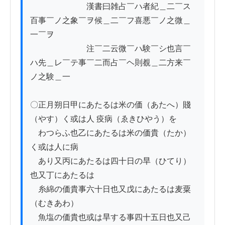
　　　　　　　漢書曰雑占￣ハ者紀＿二￣ス
百事￣ノ之象￣ヲ候＿二￣フ喜悪￣ノ之微＿
一￣ヲ

　　　　　　　注￣二云微￣ハ験￣シ也言￣
ハ先＿レ￣テ事￣二而占￣ヘ則覩＿二方来￣
ノ之験＿一

〇正月朔日甲にあたるは米の価（あたへ）賤
（やす）く或は人 疫病（ゑきひやう）を

　わつらふ也乙にあたるは米の価貴（たか）
く或は人に病

　あり又丙にあたるは四十日の旱（ひてり）
也又丁にあたるは

　糸綿の価貴事六十日也又戊にあたるは麦粟
（むきあわ）

　魚塩の価貴也或は旱する事四十五日也又己