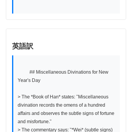
英語訳
          ## Miscellaneous Divinations for New 
Year's Day

> The *Book of Han* states: "Miscellaneous 
divination records the omens of a hundred 
affairs and observes the subtle signs of fortune 
and misfortune."

> The commentary says: "*Wei* (subtle signs) 