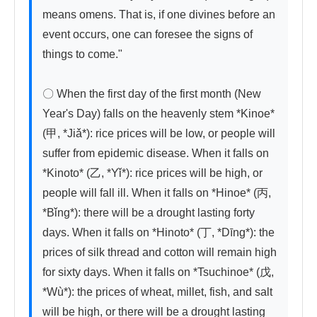
means omens. That is, if one divines before an 
event occurs, one can foresee the signs of 
things to come."

〇 When the first day of the first month (New 
Year's Day) falls on the heavenly stem *Kinoe* 
(甲, *Jiǎ*): rice prices will be low, or people will 
suffer from epidemic disease. When it falls on 
*Kinoto* (乙, *Yǐ*): rice prices will be high, or 
people will fall ill. When it falls on *Hinoe* (丙, 
*Bǐng*): there will be a drought lasting forty 
days. When it falls on *Hinoto* (丁, *Dīng*): the 
prices of silk thread and cotton will remain high 
for sixty days. When it falls on *Tsuchinoe* (戊, 
*Wù*): the prices of wheat, millet, fish, and salt 
will be high, or there will be a drought lasting 