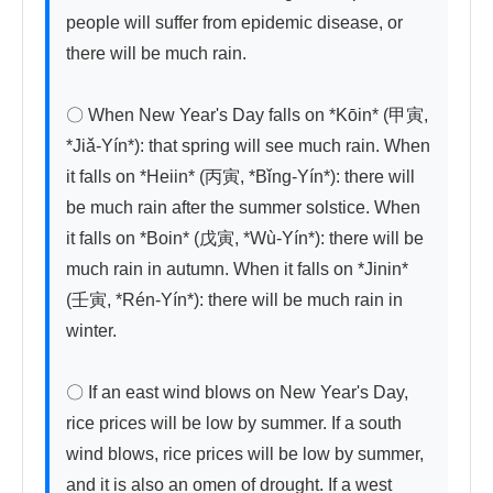
people will suffer from epidemic disease, or 
there will be much rain.

〇 When New Year's Day falls on *Kōin* (甲寅, 
*Jiǎ-Yín*): that spring will see much rain. When 
it falls on *Heiin* (丙寅, *Bǐng-Yín*): there will 
be much rain after the summer solstice. When 
it falls on *Boin* (戊寅, *Wù-Yín*): there will be 
much rain in autumn. When it falls on *Jinin* 
(壬寅, *Rén-Yín*): there will be much rain in 
winter.

〇 If an east wind blows on New Year's Day, 
rice prices will be low by summer. If a south 
wind blows, rice prices will be low by summer, 
and it is also an omen of drought. If a west 