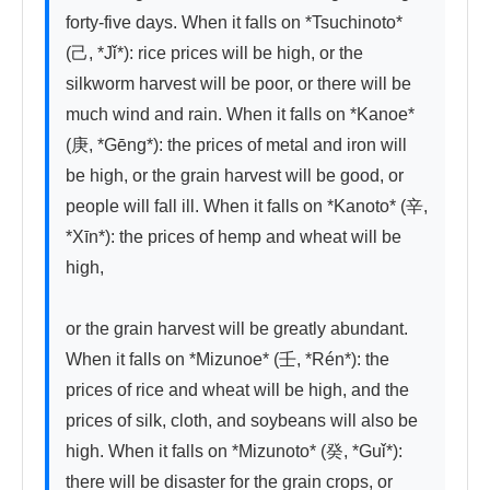
forty-five days. When it falls on *Tsuchinoto* 
(己, *Jǐ*): rice prices will be high, or the 
silkworm harvest will be poor, or there will be 
much wind and rain. When it falls on *Kanoe* 
(庚, *Gēng*): the prices of metal and iron will 
be high, or the grain harvest will be good, or 
people will fall ill. When it falls on *Kanoto* (辛, 
*Xīn*): the prices of hemp and wheat will be 
high,

or the grain harvest will be greatly abundant. 
When it falls on *Mizunoe* (壬, *Rén*): the 
prices of rice and wheat will be high, and the 
prices of silk, cloth, and soybeans will also be 
high. When it falls on *Mizunoto* (癸, *Guǐ*): 
there will be disaster for the grain crops, or 