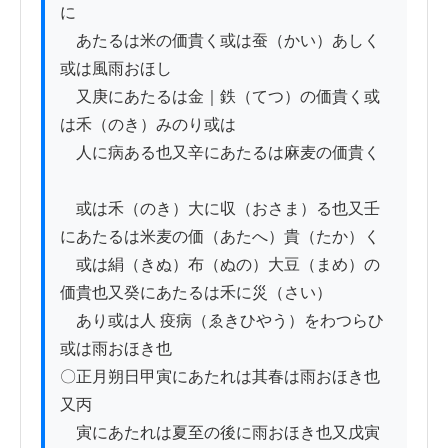
に

　あたるは米の価貴く或は蚕（かい）あしく
或は風雨おほし

　又庚にあたるは金｜鉄（てつ）の価貴く或
は禾（のき）みのり或は

　人に病ある也又辛にあたるは麻麦の価貴く

　或は禾（のき）大に収（おさま）る也又壬
にあたるは米麦の価（あたへ）貴（たか）く

　或は絹（きぬ）布（ぬの）大豆（まめ）の
価貴也又癸にあたるは禾に災（さい）

　あり或は人 疫病（ゑきひやう）をわつらひ
或は雨おほき也

〇正月朔日甲寅にあたれは其春は雨おほき也
又丙

　寅にあたれは夏至の後に雨おほき也又戊寅