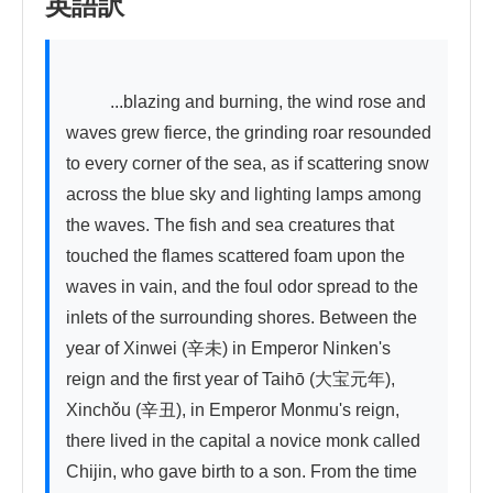
英語訳
          ...blazing and burning, the wind rose and 
waves grew fierce, the grinding roar resounded 
to every corner of the sea, as if scattering snow 
across the blue sky and lighting lamps among 
the waves. The fish and sea creatures that 
touched the flames scattered foam upon the 
waves in vain, and the foul odor spread to the 
inlets of the surrounding shores. Between the 
year of Xinwei (辛未) in Emperor Ninken's 
reign and the first year of Taihō (大宝元年), 
Xinchǒu (辛丑), in Emperor Monmu's reign, 
there lived in the capital a novice monk called 
Chijin, who gave birth to a son. From the time 