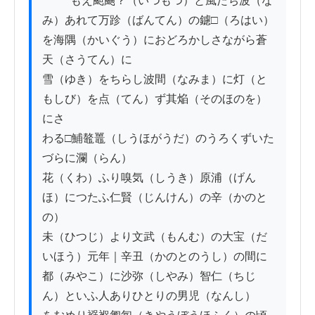
          もえ䫻颺？（いつもつ）と風たち波（な
み）あれて万跈（ばんてん）の鑢□（ろはい）

を海隅（かいぐう）におどろかしさながら蒼
天（さうてん）に

雪（ゆき）をちらし波間（なみま）に灯（と
もしび）を点（てん）ず其焔（そのほのを）
にさ

わる□鯆鼇鼉（しうほがうだ）のうろくずいた
づらに瀾（らん）

花（くわ）ふり嗅気（しうき）原浦（げん
ほ）につたふ仁賢（じんけん）の辛（かのと
の）

未（ひつじ）より文武（もんむ）の大宝（だ
いほう）元年｜辛丑（かのとのうし）の間に

都（みやこ）に沙弥（しやみ）智仁（ちじ
ん）といふ人ありひとりの男児（なんし）
