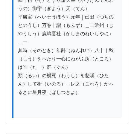
四｜祖（そ）とす孝謙天皇（かうけんてんわ
うの）御宇（ぎよう）天（てん）

平勝宝（へいせうぼう）元年｜己丑（つちの
とのうし）万巻｜詣（もふず）＿二常州（じ
やうしう）鹿嶋霊社（かしまのれいしやに）
＿一

其時（そのとき）年齢（ねんれい）八十｜秋
（しう）をへたり一心にねがふ所（ところ）
は唯（たゞ）群（ぐん）

類（るい）の横死（わうし）を悲嘆（ひた
ん）して祈（いのる）＿レ之（これを）かへ
るさに星月夜（ほしつきよ）
