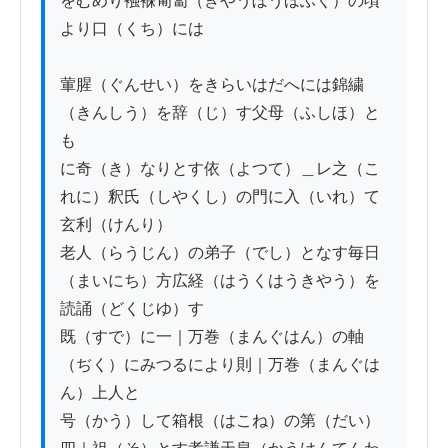
をむめり襁褓匍匐（きやうぼうほふく）の頃
より口（くち）には

葷腥（ぐんせい）をきらいはだへには錦繍
（きんしう）を辞（じ）す父母（ふしほ）と
も

に奇（き）なりとす依（よつて）＿レ之（こ
れに）釈氏（しやくし）の門に入（いれ）て
玄利（けんり）

老人（らうじん）の弟子（でし）となす毎日
（まいにち）方広経（はうくはうきやう）を
読誦（どくじゆ）す

既（すで）に一｜万巻（まんぐはん）の軸
（ぢく）にみつるにより則｜万巻（まんぐは
ん）上人と

号（かう）して箱根（はこね）の第（だい）