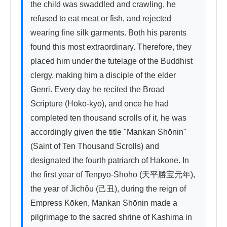
the child was swaddled and crawling, he 
refused to eat meat or fish, and rejected 
wearing fine silk garments. Both his parents 
found this most extraordinary. Therefore, they 
placed him under the tutelage of the Buddhist 
clergy, making him a disciple of the elder 
Genri. Every day he recited the Broad 
Scripture (Hōkō-kyō), and once he had 
completed ten thousand scrolls of it, he was 
accordingly given the title "Mankan Shōnin" 
(Saint of Ten Thousand Scrolls) and 
designated the fourth patriarch of Hakone. In 
the first year of Tenpyō-Shōhō (天平勝宝元年), 
the year of Jichǒu (己丑), during the reign of 
Empress Kōken, Mankan Shōnin made a 
pilgrimage to the sacred shrine of Kashima in 