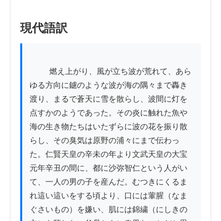
現代語訳
          燃え上がり、風が立ち波が荒れて、あら
ゆる方向に鑢のような波が海の隅々まで轟き
渡り、まるで蒼天に雪を散らし、波間に灯を
点すかのようであった。その炎に触れた魚や
海の生き物たちはいたずらに波の花を振り散
らし、その臭気は原野の浦々にまで伝わっ
た。仁賢天皇の辛未の年より文武天皇の大宝
元年辛丑の間に、都に沙弥智仁という人がい
て、一人の男の子を産んだ。むつきにくるま
れ這い這いをする頃より、口には葷腥（なま
ぐさいもの）を嫌い、肌には錦繍（にしきの