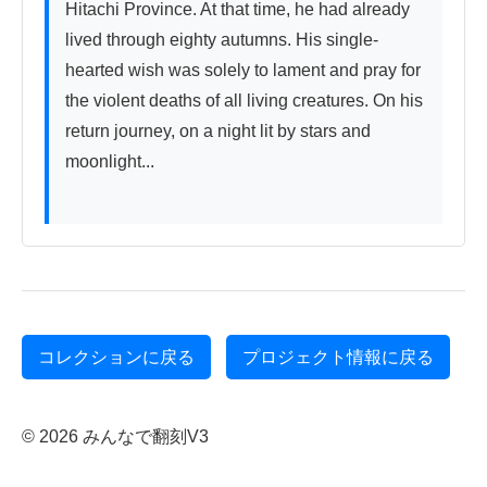
Hitachi Province. At that time, he had already 
lived through eighty autumns. His single-
hearted wish was solely to lament and pray for 
the violent deaths of all living creatures. On his 
return journey, on a night lit by stars and 
moonlight...

コレクションに戻る
プロジェクト情報に戻る
© 2026 みんなで翻刻V3