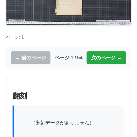
ページ: 1
← 前のページ
ページ 1 / 54
次のページ →
翻刻
          （翻刻データがありません）
