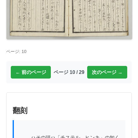
ページ: 10
← 前のページ
ページ 10 / 29
次のページ →
翻刻
          ハその頭ハ「チステル。ヒンキ」の如く