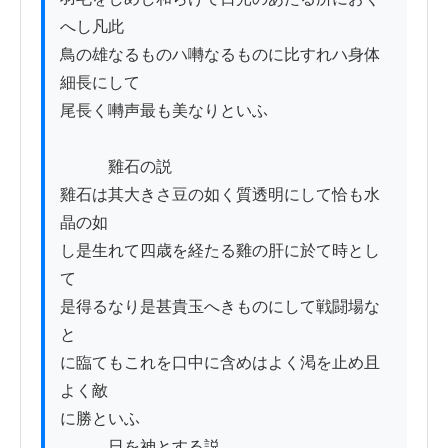
へし凡此

鳥の雄なるものハ囀なるものに比すれハ身体
細長にして

尾長く囀声最も美なりといふ

　　　雞石の説

雞石は其大きさ豆の如く質透明にして恰も水
晶の如

し是生れて四歳を経たる雞の肝に於て時とし
て

是得るなり是甚貴玉へきものにして戦闘場な
と

に臨てもこれを口中に含めはよく渇を止め且
よく敵

に勝といふ

　　　日を神とする説
