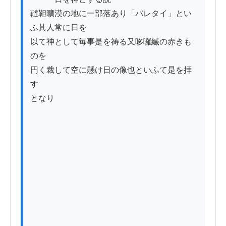
韃靼曠漠の地に一部落あり「バレタイ」とい
ふ其人常に日を

以て神として毎事是を祷る又哆囉縅の赤きも
のを

円く裁して空に懸け日の像也といふて是を拝
す

となり
