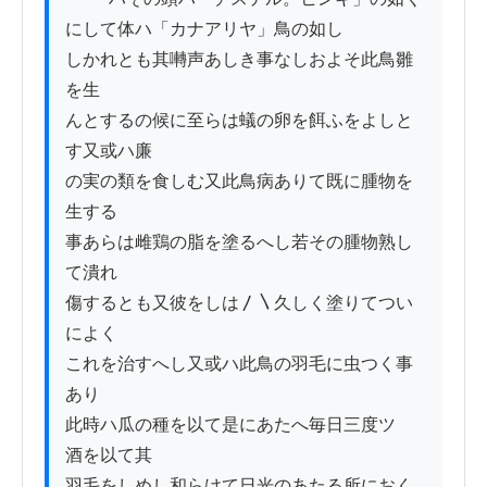
にして体ハ「カナアリヤ」鳥の如し

しかれとも其囀声あしき事なしおよそ此鳥雛
を生

んとするの候に至らは蟻の卵を餌ふをよしと
す又或ハ廉

の実の類を食しむ又此鳥病ありて既に腫物を
生する

事あらは雌鶏の脂を塗るへし若その腫物熟し
て潰れ

傷するとも又彼をしは〳〵久しく塗りてつい
によく

これを治すへし又或ハ此鳥の羽毛に虫つく事
あり

此時ハ瓜の種を以て是にあたへ毎日三度ツゝ
酒を以て其

羽毛をしめし和らけて日光のあたる所におく