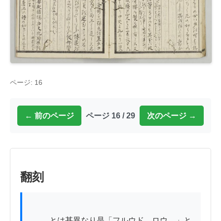
ページ: 16
← 前のページ
ページ 16 / 29
次のページ →
翻刻
          とは甚異なり是「フルウド。ロウゝ」と