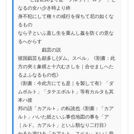
なるの女ハ少き時より終

身不犯にして種々の戒行を保ちて尼の如くな
るもの

なら子といふ蓋し生を重んし姦を防くの意な

るへからす

　　　　　戯芸の説

彼国戯芸も頗多し{ダム。スペル」《割書：此
方の夾ミ象棋と十六むさしを｜合せましへた
るよふなるもの也》

《割書：今此方にても是｜を製して有》「ダ
ムボルト」「タテエボルト」等有カルタも其
本ハ彼

邦の語「カアルㇳ」の転訛也《割書：「カア
ルト」ハいた紙といふ事也地図の事を「アゝ
｜ルド。カアルト」といふ類なり二行目》

かるた遊ひを「カアルト。スペル」といふ骨