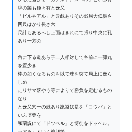
牌の製も種々有と云又

「ビルやアル」と云戯ありその戯局大低廣さ
四尺はかり長さ六

尺計もあるへし上面はきれにて張り中央に孔
あり一方の

角に下る道あら子二人相対して各前に一弾丸
を置少き

棒の如くなるものを以て珠を突て局上に走ら
しめ

走りサマ落やう等によりて勝負を定むるもの
なり

と云又穴一の残あり崑崙奴是を「コウバ」と
いふ博奕を

和蘭説にて「ドツベル」と博徒をドッベル。
ラアる」といふ彼邦警
