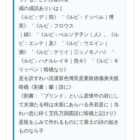
戒の成語ありいはく

《ルビ：デ｜筒》゛《ルビ：ドッベル｜博
奕》゛《ルビ：フロウス

｜婦》゛《ルビ：ぺルソヲ子ン｜人》。《ル
ビ：エンテ｜及》゛《ルビ：ウエイン｜
酒》゛《ルビ：テリイ｜三ッノモノハ》゛

《ルビ：ハナルレイキ｜危キ》゛《ルビ：キ
リッペン｜暗礁なり》

是を訳すれハ沈湎冒色博奕是要敗徳傷身夫犹
暗礁《割書：蘭｜語に》

《割書：「ブリンド」といふ是懐中の岩にし
て水涸たる時は水面にあらハる舟若是に｜当
れハ忽に砕く艾氏万国図説に暗礁と記けり》

是龍をふみて作れるものにて唐土の詩の如き
ものなら子
