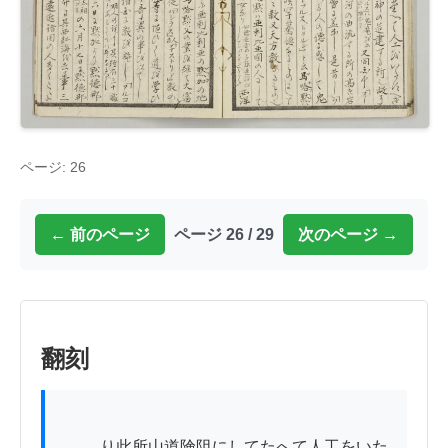
ページ: 26
← 前のページ
ページ 26 / 29
次のページ →
翻刻
          り此所山道険阻にしてたへて人工をいた