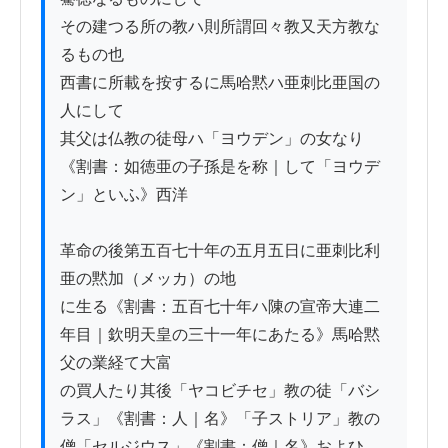
その建つる所の教ハ則所謂回々教又天方教な
るもの也

西書に所載を按するに馬哈黙ハ亜刺比亜国の
人にして

其父は仏教の徒母ハ「ヨウデン」の女なり
《割書：如徳亜の子孫是を称｜して「ヨウデ
ン」といふ》西洋

革命の後第五百七十年の五月五日に亜刺比利
亜の黙加（メッカ）の地

に生る《割書：五百七十年ハ陳の宣帝大連二
年目｜欽明天皇の三十一年にあたる》馬哈黙
父の業経て大富

の買人たり其後「ヤコビチセ」教の徒「バシ
ラス」《割書：人｜名》「子ストリア」教の

僧「セルジウス」《割書：僧｜名》およひ