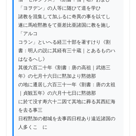
「ヨヲデン」の人等に随ひて道を学ひ

諸教を混集して加ふるに奇異の事を以てし

遂に馬哈黙教をて亜差比亜諸国に教を施し
「アルコ

コラン」といへる経三十部を著すけり《割
書：明人の説に其経有三十蔵｜とあるものハ
はなるへし》

其後六百二十年《割書：唐の高祖｜武徳三
年》の七月十六日に黙加より黙徳那

の地に遷居し六百三十一年《割書：唐の太祖
｜貞観五年》の六月十七日に黙徳那

に於て没す寿六十二因て其地に葬る其西紅海
を去る事三

日程黙加の都城を去事四日程あり遠近諸国の
人多くこゝに
