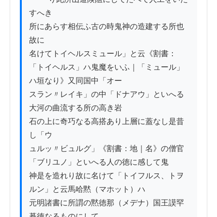
すへき

所にあらす相伝ふ古の時鬼神の造建する所也
故に

名けてトイヘルスミュール」と云《割書：
「トイヘルス」ハ鬼魔をいふ｜「ミュール」
ハ垣なり》又同国中「オー

スラン〃レイキ」の中「ドナアウ」といへる
大河の曲流する所の高き岩

石の上に奇巧なる高搭あり上層に蓋なし是昔
し「ウ

ュルッ〃ビュルグ」《割書：地｜名》の僧官
「ブリユノ」といへる人の徳に感して鬼

神是を造れり故に名けて「トイフルス、トヲ
ルン」と云馬哈黙（マホット）ハ

元明諸書に所謂の黙徳那（メデナ）国王謨罕
驀徳なるものにして
