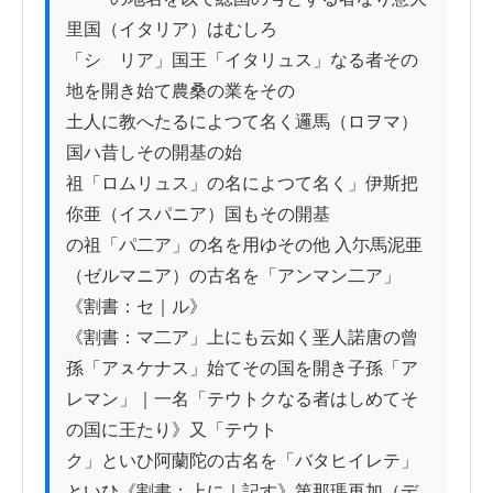
里国（イタリア）はむしろ

「シゝリア」国王「イタリュス」なる者その
地を開き始て農桑の業をその

土人に教へたるによつて名く邏馬（ロヲマ）
国ハ昔しその開基の始

祖「ロムリュス」の名によつて名く」伊斯把
你亜（イスパニア）国もその開基

の祖「パ二ア」の名を用ゆその他 入尓馬泥亜
（ゼルマニア）の古名を「アンマン二ア」
《割書：セ｜ル》

《割書：マ二ア」上にも云如く垩人諾唐の曾
孫「アㇲケナス」始てその国を開き子孫「ア
レマン」｜一名「テウトクなる者はしめてそ
の国に王たり》又「テウト

ク」といひ阿蘭陀の古名を「バタヒイレテ」
といひ《割書：上に｜記す》第那瑪再加（デ