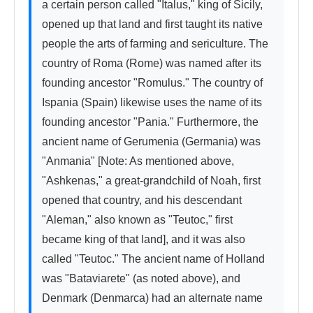
a certain person called "Italus," king of Sicily, 
opened up that land and first taught its native 
people the arts of farming and sericulture. The 
country of Roma (Rome) was named after its 
founding ancestor "Romulus." The country of 
Ispania (Spain) likewise uses the name of its 
founding ancestor "Pania." Furthermore, the 
ancient name of Gerumenia (Germania) was 
"Anmania" [Note: As mentioned above, 
"Ashkenas," a great-grandchild of Noah, first 
opened that country, and his descendant 
"Aleman," also known as "Teutoc," first 
became king of that land], and it was also 
called "Teutoc." The ancient name of Holland 
was "Bataviarete" (as noted above), and 
Denmark (Denmarca) had an alternate name 