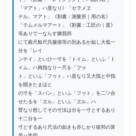
「マアト」ハ度なり》「セヲメヱ

テル。マアト」《割書：測量所｜用の名》
「テムメルマアート」《割書：工匠の｜度》
等ありて一ならす猶我邦

にて曲尺鯨尺呉服借等の別あるか如し大低一
分を「レイ

ンチイ」といひ一寸を「トイム」といふ「ト
イム」ハ拇指なり一尺を「フゥ

ト」といふ「フゥト」ハ是なり又大指と中指
を開きたまほと

の寸を「スバン」といふ「フゥト」を二ツ合
せたるを「ヱル」といふ「ヱル」ハ

臂なり然してその寸法は分を一寸とするあり
十二分を一

寸とするあり尺法の如きも亦しかり彼邦の算
芳ハ皆四
