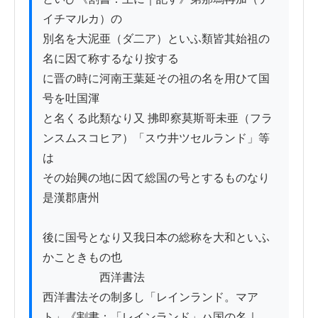
イチマルカ）の

別名を大泥亜（ダ二ア）といふ類皆其始祖の
名に因て称するなり按する

に晋の時に河南王葉延その祖の名を用ひて国
号を吐国渾

と名くる此類なり又 拂即察莫斯哥未亜（フラ
ンスムスコヒア）「スウ井ツセルランド」等
は

その始興の地に因て総国の号とするものなり
是漢郡唐州

後に国号となり又我日本の総称を大和といふ
かこときもの也

　　　　　西洋書法

西洋書法その制多し「レインランド。マア
ト」《割書：「レインランド」ハ国の名｜