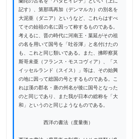
蘭陀の古名を「バタヒイレテ」といい（上に
記す）、第那瑪再加（デンマルカ）の別名を
大泥亜（ダニア）というなど、これらはすべ
てその始祖の名に因って称するものである。
考えるに、晋の時代に河南王・葉延がその祖
の名を用いて国号を「吐谷渾」と名付けたの
も、これと同じ類いである。また、拂即察莫
斯哥未亜（フランス・モスコヴィア）、「ス
イッセルランド（スイス）」等は、その始興
の地に因って総国の号とするものである。こ
れは漢の郡名・唐の州名が後に国号となった
のと同じであり、また我が日本の総称を「大
和」というのと同じようなものである。

　　　　　西洋の書法（度量衡）
