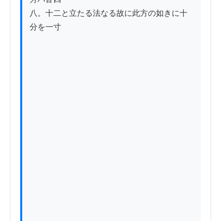
八。十二と立たる法なる故に此方の如きに十
分を一寸
