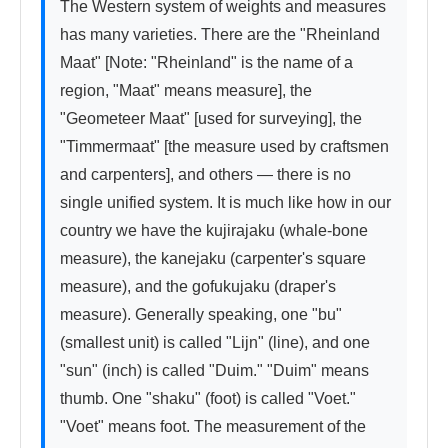
The Western system of weights and measures 
has many varieties. There are the "Rheinland 
Maat" [Note: "Rheinland" is the name of a 
region, "Maat" means measure], the 
"Geometeer Maat" [used for surveying], the 
"Timmermaat" [the measure used by craftsmen 
and carpenters], and others — there is no 
single unified system. It is much like how in our 
country we have the kujirajaku (whale-bone 
measure), the kanejaku (carpenter's square 
measure), and the gofukujaku (draper's 
measure). Generally speaking, one "bu" 
(smallest unit) is called "Lijn" (line), and one 
"sun" (inch) is called "Duim." "Duim" means 
thumb. One "shaku" (foot) is called "Voet." 
"Voet" means foot. The measurement of the 