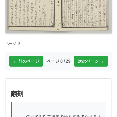
ページ: 8
← 前のページ
ページ 8 / 29
次のページ →
翻刻
          の地名を以て総国の号とする者なり意大