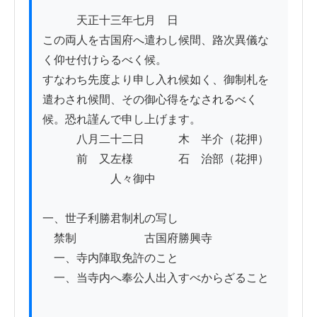
　　　天正十三年七月　日

この両人を古国府へ遣わし候間、路次異儀な
く仰せ付けらるべく候。

すなわち先度より申し入れ候如く、御制札を
遣わされ候間、その御心得をなされるべく
候。恐れ謹んで申し上げます。

　　　八月二十二日　　　木　半介（花押）

　　　前　又左様　　　　石　治部（花押）

　　　　　　人々御中

一、世子利勝君制札の写し

　禁制　　　　　　古国府勝興寺

　一、寺内陣取免許のこと

　一、当寺内へ奉公人出入すべからざること
