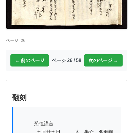
ページ: 26
← 前のページ
ページ 26 / 58
次のページ →
翻刻
          　恐惶謹言

　　　　七月廿七日　　　木　半介　名乗判
