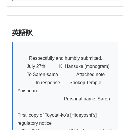
英語訳
          Respectfully and humbly submitted.

　　July 27th　　　Ki Hansuke (monogram)

　　To Saren-sama　　　　Attached note

　　　　In response　　Shokoji Temple 
Yuisho-in

　　　　　　　　　　Personal name: Saren

First, copy of Toyotai-ko's [Hideyoshi's] 
regulatory notice
