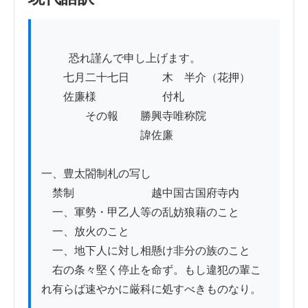
          恐れ謹んで申し上げます。

　　七月二十七日　　　木　半介（花押）

　　佐廉様　　　　　　付札

　　　　その報　　勝興寺唯称院

　　　　　　　　　諱佐廉

一、豊太閤制札の写し

　禁制　　　　　　　越中国古国府寺内

　一、軍勢・甲乙人等の乱妨狼藉のこと

　一、放火のこと

　一、地下人に対し相懸け非分の族のこと

　右の条々堅く停止を命ず。もし違犯の輩こ
れ有らば速やかに厳科に処すべきものなり。
