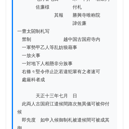
　　　　佐廉様　　　　　付札

　　　　　　　　其報　　勝興寺唯称院

　　　　　　　　　　　　諱佐廉

一豊太閤制札写

　禁制　　　　　　　越中国古国府寺内

　一軍勢甲乙人等乱妨狼藉事

　一放火事

　一対地下人相懸非分族事

　右條々堅令停止訖若違犯輩有之者速可

　處厳科者成

　　　　天正十三年七月　日

　此両人古国府江遣候間路次無異儀可被仰付
候

　即先度ゟ如申入候御制札被遣候間可被成其
御
