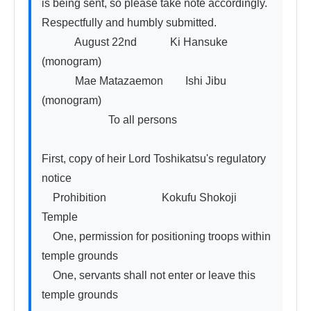
is being sent, so please take note accordingly. 
Respectfully and humbly submitted.

　　　August 22nd　　　Ki Hansuke 
(monogram)

　　　Mae Matazaemon　　Ishi Jibu 
(monogram)

　　　　　　To all persons

First, copy of heir Lord Toshikatsu's regulatory 
notice

　Prohibition　　　　　Kokufu Shokoji 
Temple

　One, permission for positioning troops within 
temple grounds

　One, servants shall not enter or leave this 
temple grounds
